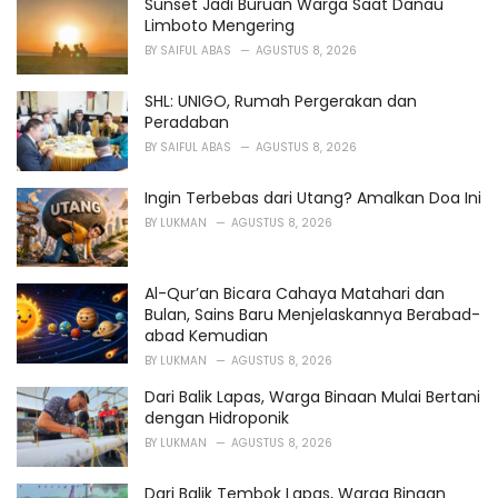
o
Sunset Jadi Buruan Warga Saat Danau
r
Limboto Mengering
i
BY
SAIFUL ABAS
AGUSTUS 8, 2026
e
s
SHL: UNIGO, Rumah Pergerakan dan
:
Peradaban
BY
SAIFUL ABAS
AGUSTUS 8, 2026
Ingin Terbebas dari Utang? Amalkan Doa Ini
BY
LUKMAN
AGUSTUS 8, 2026
Al-Qur’an Bicara Cahaya Matahari dan
Bulan, Sains Baru Menjelaskannya Berabad-
abad Kemudian
BY
LUKMAN
AGUSTUS 8, 2026
Dari Balik Lapas, Warga Binaan Mulai Bertani
dengan Hidroponik
BY
LUKMAN
AGUSTUS 8, 2026
Dari Balik Tembok Lapas, Warga Binaan