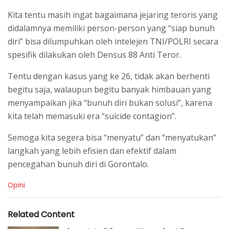
Kita tentu masih ingat bagaimana jejaring teroris yang
didalamnya memiliki person-person yang “siap bunuh
diri” bisa dilumpuhkan oleh intelejen TNI/POLRI secara
spesifik dilakukan oleh Densus 88 Anti Teror.
Tentu dengan kasus yang ke 26, tidak akan berhenti
begitu saja, walaupun begitu banyak himbauan yang
menyampaikan jika “bunuh diri bukan solusi”, karena
kita telah memasuki era “suicide contagion”.
Semoga kita segera bisa “menyatu” dan “menyatukan”
langkah yang lebih efisien dan efektif dalam
pencegahan bunuh diri di Gorontalo.
C
Opini
a
t
e
Related Content
g