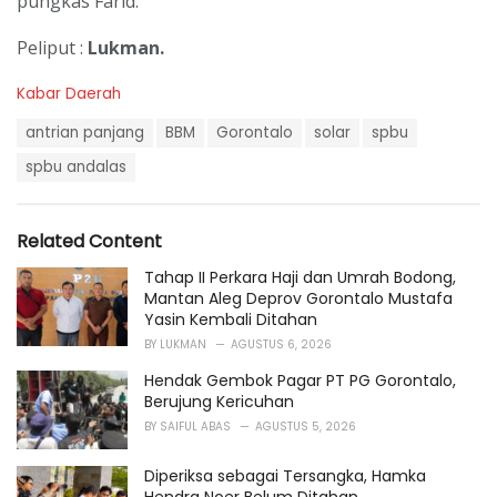
pungkas Farid.
Peliput :
Lukman.
C
Kabar Daerah
a
T
t
antrian panjang
BBM
Gorontalo
solar
spbu
a
e
g
spbu andalas
g
s
o
:
r
i
Related Content
e
s
Tahap II Perkara Haji dan Umrah Bodong,
:
Mantan Aleg Deprov Gorontalo Mustafa
Yasin Kembali Ditahan
BY
LUKMAN
AGUSTUS 6, 2026
Hendak Gembok Pagar PT PG Gorontalo,
Berujung Kericuhan
BY
SAIFUL ABAS
AGUSTUS 5, 2026
Diperiksa sebagai Tersangka, Hamka