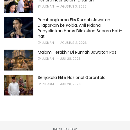
Hendra Noer Belum Ditahan
BY
LUKMAN
AGUSTUS 3, 2026
Pembongkaran Eks Rumah Jawatan
Dilaporkan ke Polda, Ahli Pidana:
Penyelidikan Harus Dilakukan Secara Hati-
hati
BY
LUKMAN
AGUSTUS 2, 2026
Malam Terakhir Di Rumah Jawatan Pos
BY
LUKMAN
JULI 28, 2026
Senjakala Elite Nasional Gorontalo
BY
REDAKSI
JULI 28, 2026
BACK TO TOP