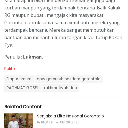
Kita harap ini bisa memberikan semangat juga bagi
korban maupun yang terdampak bencana. Baik Kakak
RG maupun bupati, mengajak kita masyarakat
Gorontalo untuk sama-sama membantu mereka yang
terdampak bencana. Mereka sangat membutuhkan
bantuan dan menanti uluran tangan kita,” tutup Kakak
Tya.
Penulis :
Lukman.
C
Politik
a
T
t
Dapur umum
dpw gemuruh nasdem gorontalo
a
e
g
RACHMAT GOBEL
rakhmatiyah deu
g
s
o
:
r
i
Related Content
e
s
Senjakala Elite Nasional Gorontalo
:
BY
REDAKSI
JULI 28, 2026