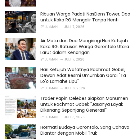
Ribuan Warga Padati NasDem Tower, Doa
untuk Kaka RG Mengalir Tanpa Henti
BY
LUKMAN
JULI 17, 2026
Air Mata dan Doa Mengiringi Hari Ketujuh
Kaka RG, Ratusan Warga Gorontalo Utara
Larut dalam Kenangan
BY
LUKMAN
JULI 17, 2026
Hari Ketujuh Wafatnya Rachmat Gobel,
Dewan Adat Resmi Umumkan Garai "Ta
Lo'o Lamahe Lipu"
BY
LUKMAN
JULI 16, 2026
Trader Papin Celebes Siapkan Monumen
untuk Rachmat Gobel: "Jasanya Layak
Dikenang Sepanjang Generasi"
BY
LUKMAN
JULI 13, 2026
Hormati Budaya Gorontalo, Sang Cahaya
Diantar dengan Mobil Truk