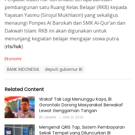
pembangunan satu Ruang Kelas Belajar (RKB) kepada
Yayasan Yasmu (Sirojul Mukhlasin) yang sekaligus
menaungi Ponpes Al Barokah dan SMK Al-Qur’an dan
Dakwah Islam. RKB ini akan digunakan untuk
menunjang kegiatan belajar mengajar siswa putra.
(
rls/luk
)
C
Ekonomi
a
T
t
BANK INDONESIA
deputi gubernur BI
a
e
g
g
s
o
Related Content
:
r
i
Wakaf Tak Lagi Menunggu Kaya, BI
e
Gorontalo Dorong Masyarakat Berwakaf
s
Lewat Genggaman Tangan
:
BY
LUKMAN
JUNI 21, 2026
Mengenal QRIS Tap, Sistem Pembayaran
Sekali Tempel yang Diluncurkan BI