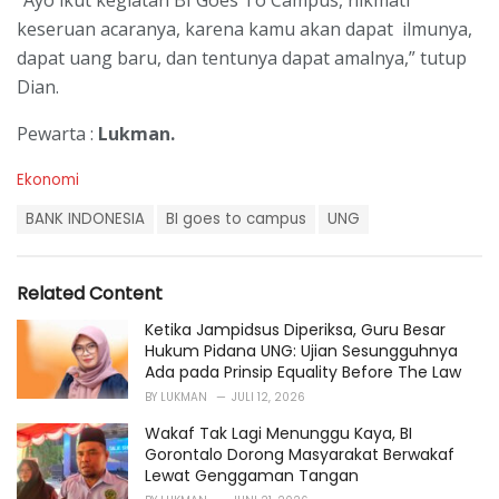
“Ayo ikut kegiatan BI Goes To Campus, nikmati
keseruan acaranya, karena kamu akan dapat ilmunya,
dapat uang baru, dan tentunya dapat amalnya,” tutup
Dian.
Pewarta :
Lukman.
C
Ekonomi
a
T
t
BANK INDONESIA
BI goes to campus
UNG
a
e
g
g
s
o
Related Content
:
r
i
Ketika Jampidsus Diperiksa, Guru Besar
e
Hukum Pidana UNG: Ujian Sesungguhnya
s
Ada pada Prinsip Equality Before The Law
:
BY
LUKMAN
JULI 12, 2026
Wakaf Tak Lagi Menunggu Kaya, BI
Gorontalo Dorong Masyarakat Berwakaf
Lewat Genggaman Tangan