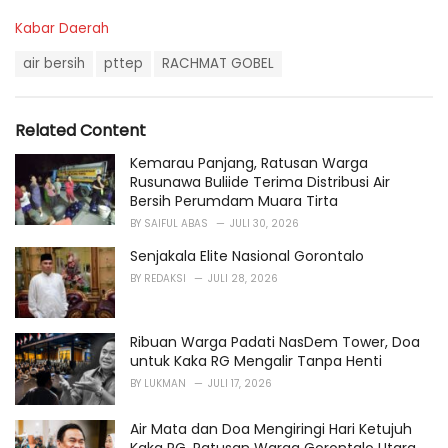
C
Kabar Daerah
a
T
t
air bersih
pttep
RACHMAT GOBEL
a
e
g
g
s
o
Related Content
:
r
i
Kemarau Panjang, Ratusan Warga
e
Rusunawa Buliide Terima Distribusi Air
s
Bersih Perumdam Muara Tirta
:
BY
SAIFUL ABAS
JULI 30, 2026
Senjakala Elite Nasional Gorontalo
BY
REDAKSI
JULI 28, 2026
Ribuan Warga Padati NasDem Tower, Doa
untuk Kaka RG Mengalir Tanpa Henti
BY
LUKMAN
JULI 17, 2026
Air Mata dan Doa Mengiringi Hari Ketujuh