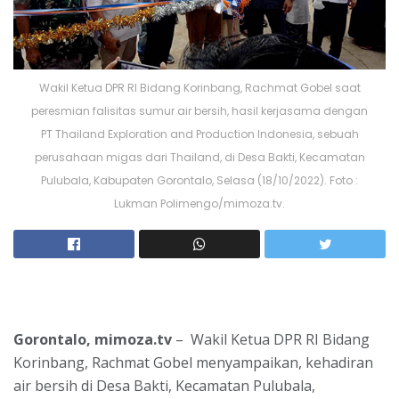
Wakil Ketua DPR RI Bidang Korinbang, Rachmat Gobel saat
peresmian falisitas sumur air bersih, hasil kerjasama dengan
PT Thailand Exploration and Production Indonesia, sebuah
perusahaan migas dari Thailand, di Desa Bakti, Kecamatan
Pulubala, Kabupaten Gorontalo, Selasa (18/10/2022). Foto :
Lukman Polimengo/mimoza.tv.
Gorontalo, mimoza.tv
– Wakil Ketua DPR RI Bidang
Korinbang, Rachmat Gobel menyampaikan, kehadiran
air bersih di Desa Bakti, Kecamatan Pulubala,