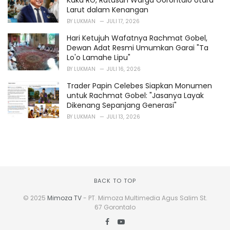
Kaka RG, Ratusan Warga Gorontalo Utara
Larut dalam Kenangan
BY
LUKMAN
JULI 17, 2026
Hari Ketujuh Wafatnya Rachmat Gobel,
Dewan Adat Resmi Umumkan Garai "Ta
Lo'o Lamahe Lipu"
BY
LUKMAN
JULI 16, 2026
Trader Papin Celebes Siapkan Monumen
untuk Rachmat Gobel: "Jasanya Layak
Dikenang Sepanjang Generasi"
BY
LUKMAN
JULI 13, 2026
BACK TO TOP
© 2025
Mimoza TV
- PT. Mimoza Multimedia Agus Salim St.
67 Gorontalo