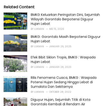
s
o
Related Content
:
r
i
BMKG Keluarkan Peringatan Dini, Sejumlah
e
Wilayah Gorontalo Berpotensi Diguyur
s
Hujan Lebat
:
BY
LUKMAN
MEI 15, 2026
BMKG: Gorontalo Masih Berpotensi Diguyur
Hujan Lebat
BY
LUKMAN
JANUARI 29, 2025
Efek Bibit Siklon Tropis, BMKG : Waspada
Hujan Lebat
BY
LUKMAN
JANUARI 28, 2023
Rilis Fenomena Cuaca, BMKG : Waspada
Potensi Hujan Sedang Hingga Lebat di
Sumalata Dan Sekitarnya
BY
LUKMAN
OKTOBER 28, 2022
Diguyur Hujan, Sejumlah Titik di Kota
Gorontalo Kembali di Rendam Air