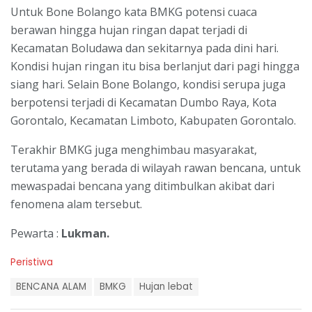
Untuk Bone Bolango kata BMKG potensi cuaca
berawan hingga hujan ringan dapat terjadi di
Kecamatan Boludawa dan sekitarnya pada dini hari.
Kondisi hujan ringan itu bisa berlanjut dari pagi hingga
siang hari. Selain Bone Bolango, kondisi serupa juga
berpotensi terjadi di Kecamatan Dumbo Raya, Kota
Gorontalo, Kecamatan Limboto, Kabupaten Gorontalo.
Terakhir BMKG juga menghimbau masyarakat,
terutama yang berada di wilayah rawan bencana, untuk
mewaspadai bencana yang ditimbulkan akibat dari
fenomena alam tersebut.
Pewarta :
Lukman.
C
Peristiwa
a
T
t
BENCANA ALAM
BMKG
Hujan lebat
a
e
g
g