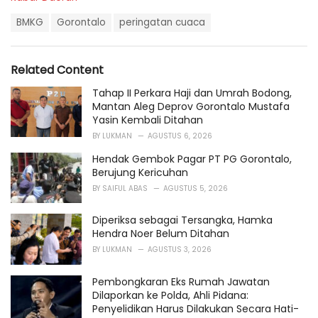
a
T
t
BMKG
Gorontalo
peringatan cuaca
a
e
g
g
s
o
Related Content
:
r
i
Tahap II Perkara Haji dan Umrah Bodong,
e
Mantan Aleg Deprov Gorontalo Mustafa
s
Yasin Kembali Ditahan
:
BY
LUKMAN
AGUSTUS 6, 2026
Hendak Gembok Pagar PT PG Gorontalo,
Berujung Kericuhan
BY
SAIFUL ABAS
AGUSTUS 5, 2026
Diperiksa sebagai Tersangka, Hamka
Hendra Noer Belum Ditahan
BY
LUKMAN
AGUSTUS 3, 2026
Pembongkaran Eks Rumah Jawatan
Dilaporkan ke Polda, Ahli Pidana:
Penyelidikan Harus Dilakukan Secara Hati-