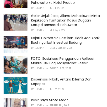
Pohuwato ke Hotel Prodeo
BY
LUKMAN
JULI 1, 2022
Gelar Unjuk Rasa, Aliansi Mahasiswa Minta
Kejaksaan Tuntaskan Kasus Dugaan
Korupsi Bansos di Pohuwato
BY
LUKMAN
MEI 24, 2022
Kajati Goirontalo Pastikan Tidak Ada Anak
Buahnya Ikut Investasi Bodong
BY
LUKMAN
DESEMBER 30, 2021
FOTO: Sosialisasi Penggunaan Aplikasi
Mobile JKN Bagi Masyarakat Pesisir
BY
LUKMAN
AGUSTUS 31, 2021
Dispensasi Nikah, Antara Dilema Dan
Kepepet
BY
LUKMAN
JULI 2, 2019
Rusli: Saya Minta Maaf
BY
LUKMAN
FEBRUARI 1, 2019