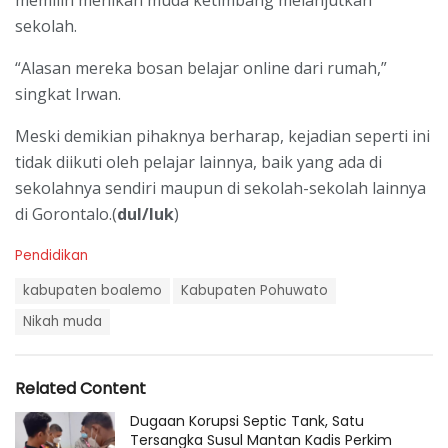
sekolah.
“Alasan mereka bosan belajar online dari rumah,”
singkat Irwan.
Meski demikian pihaknya berharap, kejadian seperti ini
tidak diikuti oleh pelajar lainnya, baik yang ada di
sekolahnya sendiri maupun di sekolah-sekolah lainnya
di Gorontalo.(
dul/luk
)
C
Pendidikan
a
T
t
kabupaten boalemo
Kabupaten Pohuwato
a
e
g
Nikah muda
g
s
o
:
r
i
Related Content
e
s
Dugaan Korupsi Septic Tank, Satu
:
Tersangka Susul Mantan Kadis Perkim