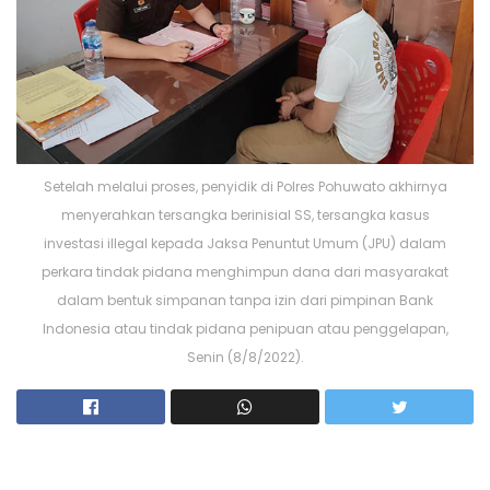
Setelah melalui proses, penyidik di Polres Pohuwato akhirnya
menyerahkan tersangka berinisial SS, tersangka kasus
investasi illegal kepada Jaksa Penuntut Umum (JPU) dalam
perkara tindak pidana menghimpun dana dari masyarakat
dalam bentuk simpanan tanpa izin dari pimpinan Bank
Indonesia atau tindak pidana penipuan atau penggelapan,
Senin (8/8/2022).