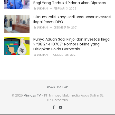
Bagi Yang Terbukti Pidana Akan Diproses
:
BY
LUKMAN
FEBRUARI 3, 2022
Oknum Polisi Yang Jadi Boss Besar Investasi
Ilegal Resmi DPO
BY
LUKMAN
DESEMBER 10, 2021
Punya Aduan Soal Pinjol dan Investasi Ilegal
? “081244110707” Nomor Hotline yang
Disiapkan Polda Gorontalo
BY
LUKMAN
OKTOBER 25, 2021
BACK TO TOP
© 2025
Mimoza TV
- PT. Mimoza Multimedia Agus Salim St.
67 Gorontalo