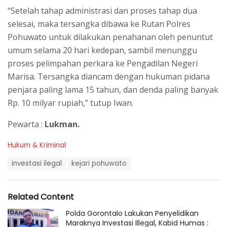
“Setelah tahap administrasi dan proses tahap dua
selesai, maka tersangka dibawa ke Rutan Polres
Pohuwato untuk dilakukan penahanan oleh penuntut
umum selama 20 hari kedepan, sambil menunggu
proses pelimpahan perkara ke Pengadilan Negeri
Marisa. Tersangka diancam dengan hukuman pidana
penjara paling lama 15 tahun, dan denda paling banyak
Rp. 10 milyar rupiah,” tutup Iwan.
Pewarta :
Lukman.
C
Hukum & Kriminal
a
T
t
investasi ilegal
kejari pohuwato
a
e
g
g
s
o
Related Content
:
r
i
Polda Gorontalo Lakukan Penyelidikan
e
Maraknya Investasi Illegal, Kabid Humas :
s