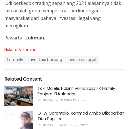
judi berkedok trading sepanjang 2021 alasannya tidak
lain adalah guna memperkuat perlindungan
masyarakat dari bahaya investasi ilegal yang
merugikan.
Pewarta :
Lukman.
C
Hukum & Kriminal
a
T
t
fx family
investasi bodong
investasi ilegal
a
e
g
g
s
o
Related Content
:
r
i
Tok, Majelis Hakim Vonis Boss FX Family
e
Penjara 13 Kalender
s
BY
LUKMAN
OKTOBER 12, 2022
:
OTW Gorontalo, Rahmad Ambo Dikabarkan
Tiba Pagi Ini
BY
LUKMAN
AGUSTUS 29, 2022