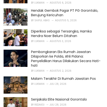
BY
LUKMAN
AGUSTUS 6, 2026
Hendak Gembok Pagar PT PG Gorontalo,
Berujung Kericuhan
BY
SAIFUL ABAS
AGUSTUS 5, 2026
Diperiksa sebagai Tersangka, Hamka
Hendra Noer Belum Ditahan
BY
LUKMAN
AGUSTUS 3, 2026
Pembongkaran Eks Rumah Jawatan
Dilaporkan ke Polda, Ahli Pidana:
Penyelidikan Harus Dilakukan Secara Hati-
hati
BY
LUKMAN
AGUSTUS 2, 2026
Malam Terakhir Di Rumah Jawatan Pos
BY
LUKMAN
JULI 28, 2026
Senjakala Elite Nasional Gorontalo
BY
REDAKSI
JULI 28, 2026