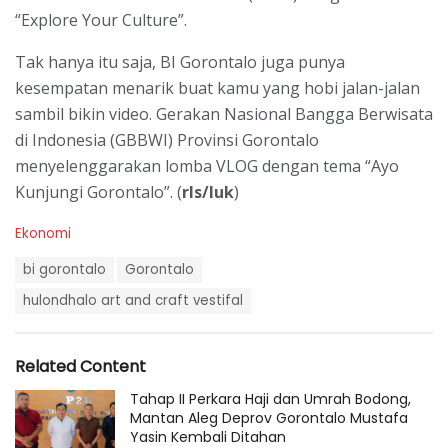
“Explore Your Culture”.
Tak hanya itu saja, BI Gorontalo juga punya
kesempatan menarik buat kamu yang hobi jalan-jalan
sambil bikin video. Gerakan Nasional Bangga Berwisata
di Indonesia (GBBWI) Provinsi Gorontalo
menyelenggarakan lomba VLOG dengan tema “Ayo
Kunjungi Gorontalo”. (
rls/luk
)
C
Ekonomi
a
T
t
bi gorontalo
Gorontalo
a
e
g
hulondhalo art and craft vestifal
g
s
o
:
r
i
Related Content
e
s
Tahap II Perkara Haji dan Umrah Bodong,
:
Mantan Aleg Deprov Gorontalo Mustafa
Yasin Kembali Ditahan