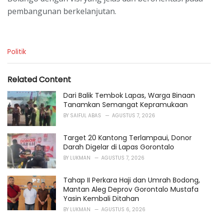
pembangunan berkelanjutan.
C
Politik
a
t
e
Related Content
g
o
Dari Balik Tembok Lapas, Warga Binaan
r
Tanamkan Semangat Kepramukaan
i
BY
SAIFUL ABAS
AGUSTUS 7, 2026
e
s
Target 20 Kantong Terlampaui, Donor
:
Darah Digelar di Lapas Gorontalo
BY
LUKMAN
AGUSTUS 7, 2026
Tahap II Perkara Haji dan Umrah Bodong,
Mantan Aleg Deprov Gorontalo Mustafa
Yasin Kembali Ditahan
BY
LUKMAN
AGUSTUS 6, 2026