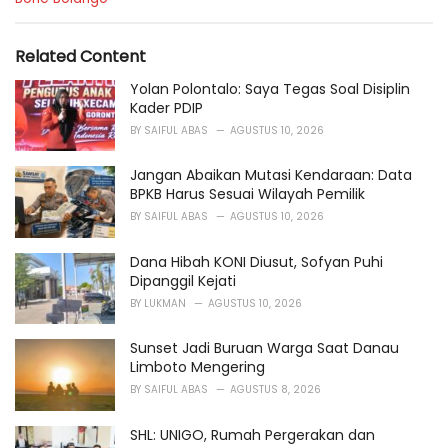
a
t
e
Related Content
g
o
Yolan Polontalo: Saya Tegas Soal Disiplin
r
Kader PDIP
i
BY
SAIFUL ABAS
AGUSTUS 10, 2026
e
s
Jangan Abaikan Mutasi Kendaraan: Data
:
BPKB Harus Sesuai Wilayah Pemilik
BY
SAIFUL ABAS
AGUSTUS 10, 2026
Dana Hibah KONI Diusut, Sofyan Puhi
Dipanggil Kejati
BY
LUKMAN
AGUSTUS 10, 2026
Sunset Jadi Buruan Warga Saat Danau
Limboto Mengering
BY
SAIFUL ABAS
AGUSTUS 8, 2026
SHL: UNIGO, Rumah Pergerakan dan