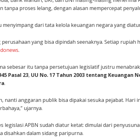
an tanpa proses lelang, dengan alasan mempercepat penyalu
tu menyimpang dari tata kelola keuangan negara yang diatu
perusahaan yang bisa dipindah seenaknya. Setiap rupiah ha
ndonews
.
 sebesar itu tanpa persetujuan legislatif justru menabra
45 Pasal 23
,
UU No. 17 Tahun 2003 tentang Keuangan N
ra
.
, nanti anggaran publik bisa dipakai sesuka pejabat. Hari in
rbahaya,” ujarnya.
s legislasi APBN sudah diatur ketat: dimulai dari penyusun
 disahkan dalam sidang paripurna.