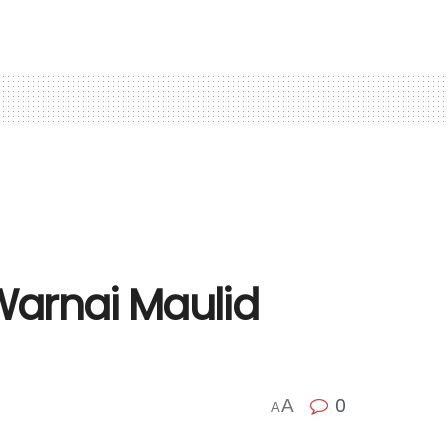
Warnai Maulid
0
A
A