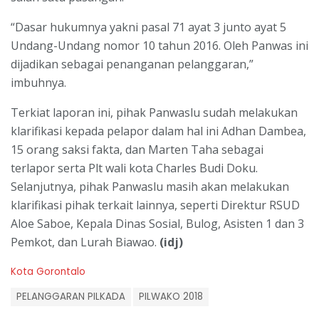
“Dasar hukumnya yakni pasal 71 ayat 3 junto ayat 5
Undang-Undang nomor 10 tahun 2016. Oleh Panwas ini
dijadikan sebagai penanganan pelanggaran,”
imbuhnya.
Terkiat laporan ini, pihak Panwaslu sudah melakukan
klarifikasi kepada pelapor dalam hal ini Adhan Dambea,
15 orang saksi fakta, dan Marten Taha sebagai
terlapor serta Plt wali kota Charles Budi Doku.
Selanjutnya, pihak Panwaslu masih akan melakukan
klarifikasi pihak terkait lainnya, seperti Direktur RSUD
Aloe Saboe, Kepala Dinas Sosial, Bulog, Asisten 1 dan 3
Pemkot, dan Lurah Biawao.
(idj)
C
Kota Gorontalo
a
T
t
PELANGGARAN PILKADA
PILWAKO 2018
a
e
g