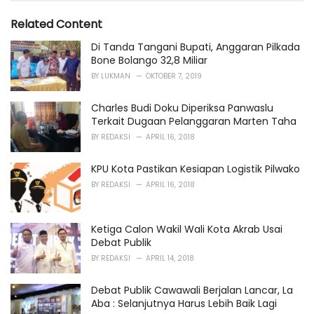
g
s
o
Related Content
:
r
i
Di Tanda Tangani Bupati, Anggaran Pilkada
e
Bone Bolango 32,8 Miliar
s
BY
LUKMAN
OKTOBER 7, 2019
:
Charles Budi Doku Diperiksa Panwaslu
Terkait Dugaan Pelanggaran Marten Taha
BY
REDAKSI
APRIL 16, 2018
KPU Kota Pastikan Kesiapan Logistik Pilwako
BY
REDAKSI
APRIL 16, 2018
Ketiga Calon Wakil Wali Kota Akrab Usai
Debat Publik
BY
REDAKSI
APRIL 14, 2018
Debat Publik Cawawali Berjalan Lancar, La
Aba : Selanjutnya Harus Lebih Baik Lagi