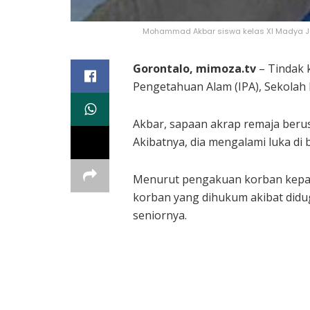
Mohammad Akbar siswa kelas XI Madya Jur
Gorontalo, mimoza.tv
– Tindak 
Pengetahuan Alam (IPA), Sekolah 
Akbar, sapaan akrap remaja beru
Akibatnya, dia mengalami luka di 
Menurut pengakuan korban kepada 
korban yang dihukum akibat didu
seniornya.