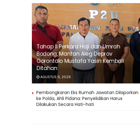
Tahap II Perkara Haji dan Umrah
Bodong, Mantan Aleg Deprov
Gorontalo Mustafa Yasin Kembali
Ditahan
AGUSTUS 6, 2026
Pembongkaran Eks Rumah Jawatan Dilaporkan
ke Polda, Ahli Pidana: Penyelidikan Harus
Dilakukan Secara Hati-hati