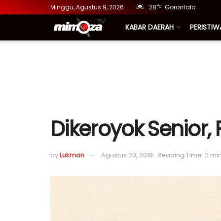
Minggu, Agustus 9, 2026
28
Gorontalo
°C
KABAR DAERAH
PERISTIW
Dikeroyok Senior,
by
Lukman
Agustus 20, 2019
Reading Time: 2 mi