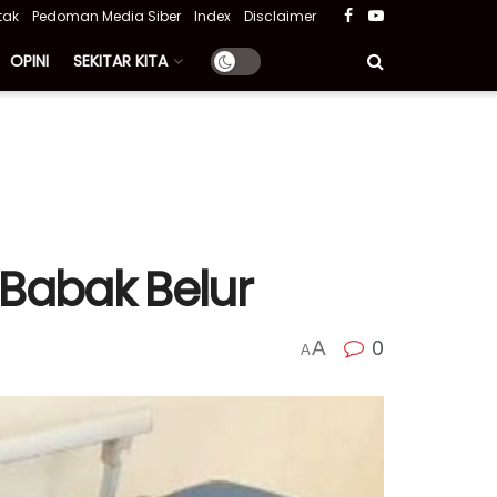
tak
Pedoman Media Siber
Index
Disclaimer
OPINI
SEKITAR KITA
 Babak Belur
0
A
A