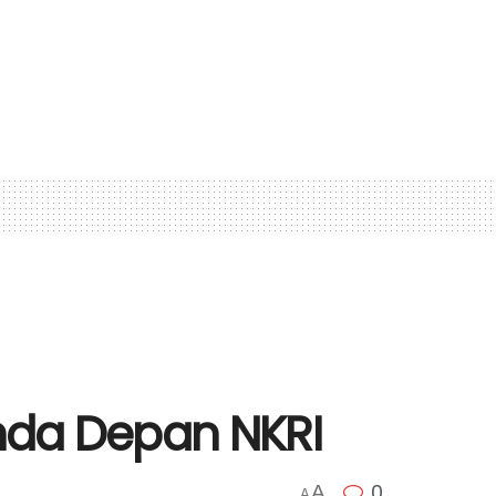
nda Depan NKRI
0
A
A