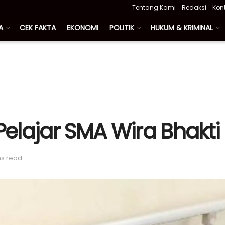
Tentang Kami
Redaksi
Kon
A
CEK FAKTA
EKONOMI
POLITIK
HUKUM & KRIMINAL
 Pelajar SMA Wira Bhakti
ns read