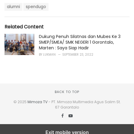
a
T
t
alumni
spendugo
a
e
g
g
s
o
Related Content
:
r
i
Dukung Penuh Silatnas dan Mubes Ke 3
e
SMEP/SMEA/ SMK NEGERI 1 Gorontalo,
s
Marten : Saya Siap Hadir
:
BY
LUKMAN
SEPTEMBER 23, 2022
BACK TO TOP
© 2025
Mimoza TV
- PT. Mimoza Multimedia Agus Salim St.
67 Gorontalo
Exit mobile version