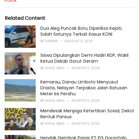
C
Politik
a
t
e
Related Content
g
o
Dua Aleg Puncak Botu Diperiksa Kejati,
r
Salah Satunya Terkait Kasus KONI
i
BY
LUKMAN
AGUSTUS 5, 2026
e
s
Siswa Dipulangkan Demi Hadiri RDP, Wakil
:
Ketua Dekab Gorut Geram
BY
SAIFUL ABAS
AGUSTUS 5, 2026
Kemarau, Danau Limboto Menyusut
Drastis, Nelayan Terpaksa Jalan Ratusan
Meter ke Perahu
BY
SAIFUL ABAS
AGUSTUS 5, 2026
Mendesak Menjaga Ketertiban Sosial, Dekot
Bentuk Pansus
BY
SAIFUL ABAS
AGUSTUS 5, 2026
Hendak Gembok Pagar PT PG Gorontalo,