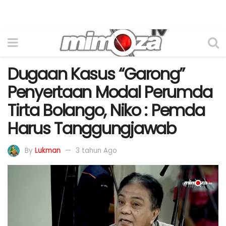
Dugaan Kasus “Garong”
Penyertaan Modal Perumda
Tirta Bolango, Niko : Pemda
Harus Tanggungjawab
By
Lukman
3 tahun Ago