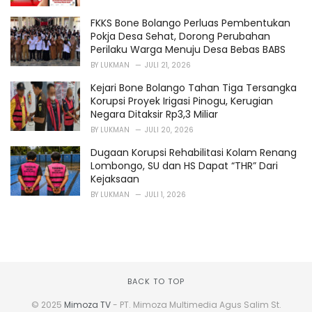
FKKS Bone Bolango Perluas Pembentukan
Pokja Desa Sehat, Dorong Perubahan
Perilaku Warga Menuju Desa Bebas BABS
BY
LUKMAN
JULI 21, 2026
Kejari Bone Bolango Tahan Tiga Tersangka
Korupsi Proyek Irigasi Pinogu, Kerugian
Negara Ditaksir Rp3,3 Miliar
BY
LUKMAN
JULI 20, 2026
Dugaan Korupsi Rehabilitasi Kolam Renang
Lombongo, SU dan HS Dapat “THR” Dari
Kejaksaan
BY
LUKMAN
JULI 1, 2026
BACK TO TOP
© 2025
Mimoza TV
- PT. Mimoza Multimedia Agus Salim St.