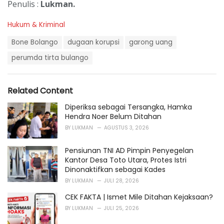
Penulis :
Lukman.
C
Hukum & Kriminal
a
T
t
Bone Bolango
dugaan korupsi
garong uang
a
e
g
perumda tirta bulango
g
s
o
:
r
i
Related Content
e
s
Diperiksa sebagai Tersangka, Hamka
:
Hendra Noer Belum Ditahan
BY
LUKMAN
AGUSTUS 3, 2026
Pensiunan TNI AD Pimpin Penyegelan
Kantor Desa Toto Utara, Protes Istri
Dinonaktifkan sebagai Kades
BY
LUKMAN
JULI 28, 2026
CEK FAKTA | Ismet Mile Ditahan Kejaksaan?
BY
LUKMAN
JULI 25, 2026