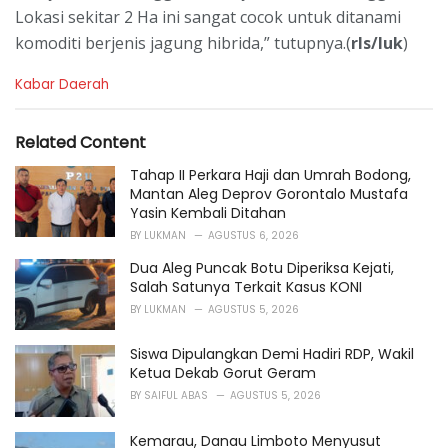
Lokasi sekitar 2 Ha ini sangat cocok untuk ditanami
komoditi berjenis jagung hibrida,” tutupnya.(
rls/luk
)
C
Kabar Daerah
a
t
e
Related Content
g
o
Tahap II Perkara Haji dan Umrah Bodong,
r
Mantan Aleg Deprov Gorontalo Mustafa
i
Yasin Kembali Ditahan
e
BY
LUKMAN
AGUSTUS 6, 2026
s
:
Dua Aleg Puncak Botu Diperiksa Kejati,
Salah Satunya Terkait Kasus KONI
BY
LUKMAN
AGUSTUS 5, 2026
Siswa Dipulangkan Demi Hadiri RDP, Wakil
Ketua Dekab Gorut Geram
BY
SAIFUL ABAS
AGUSTUS 5, 2026
Kemarau, Danau Limboto Menyusut