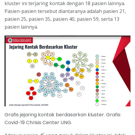
kluster ini terjaring kontak dengan 18 pasien lainnya.
Pasien-pasien tersebut diantaranya adalah pasien 21,
pasien 25, pasien 35, pasien 40, pasien 59, serta 13
pasien lainnya.
Grafis jejaring kontak berdasarkan kluster. Grafis:
Covid-19 Chrisis Center UNG.