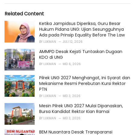
g
g
s
o
Related Content
:
r
i
Ketika Jampidsus Diperiksa, Guru Besar
e
Hukum Pidana UNG: Ujian Sesungguhnya
s
Ada pada Prinsip Equality Before The Law
:
BY
LUKMAN
JULI 12, 2026
AMMPD Desak Kejati Tuntaskan Dugaan
KDO di UNG
BY
LUKMAN
MEI 6, 2026
Pilrek UNG 2027 Menghangat, Ini Syarat dan
Mekanisme Resmi Perebutan Kursi Rektor
PTN
BY
LUKMAN
MEI 3, 2026
Mesin Pilrek UNG 2027 Mulai Dipanaskan,
Bursa Kandidat Rektor Kian Ramai
BY
LUKMAN
MEI 3, 2026
BEM Nusantara Desak Transparansi