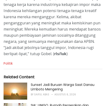
tenaga kerja karena industrinya kebajiran impor maka
Indonesia kehilangan potensi tenaga-tenaga kreatif
karena mereka menganggur. Kelima, akibat
pengangguran yang meningkat maka kemiskinan pun
meningkat. Mereka kemudian harus mendapat bansos
maupun pembiayaan jaminan sosialnya ditanggung
negara, yang semuanya menggunakan dana APBN.
“Jadi akibat jebolnya tanggul impor, Indonesia rugi
berlipat-lipat,” tutup Gobel. (
rls/luk
)
C
Politik
a
t
e
Related Content
g
o
Sunset Jadi Buruan Warga Saat Danau
r
Limboto Mengering
i
BY
SAIFUL ABAS
AGUSTUS 8, 2026
e
s
SHL: UNIGO, Rumah Pergerakan dan
: