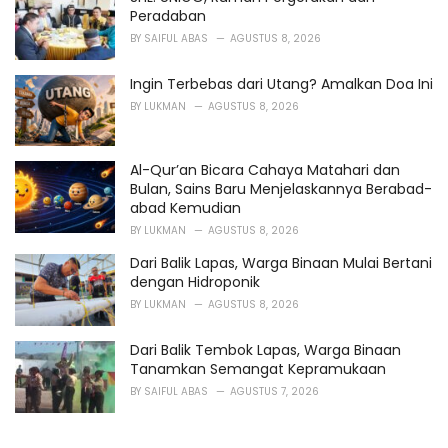
Peradaban
BY
SAIFUL ABAS
AGUSTUS 8, 2026
Ingin Terbebas dari Utang? Amalkan Doa Ini
BY
LUKMAN
AGUSTUS 8, 2026
Al-Qur’an Bicara Cahaya Matahari dan
Bulan, Sains Baru Menjelaskannya Berabad-
abad Kemudian
BY
LUKMAN
AGUSTUS 8, 2026
Dari Balik Lapas, Warga Binaan Mulai Bertani
dengan Hidroponik
BY
LUKMAN
AGUSTUS 8, 2026
Dari Balik Tembok Lapas, Warga Binaan
Tanamkan Semangat Kepramukaan
BY
SAIFUL ABAS
AGUSTUS 7, 2026