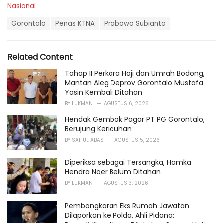
C
Nasional
a
T
t
Gorontalo
Penas KTNA
Prabowo Subianto
a
e
g
g
s
o
Related Content
:
r
i
Tahap II Perkara Haji dan Umrah Bodong,
e
Mantan Aleg Deprov Gorontalo Mustafa
s
Yasin Kembali Ditahan
:
BY
LUKMAN
AGUSTUS 6, 2026
Hendak Gembok Pagar PT PG Gorontalo,
Berujung Kericuhan
BY
SAIFUL ABAS
AGUSTUS 5, 2026
Diperiksa sebagai Tersangka, Hamka
Hendra Noer Belum Ditahan
BY
LUKMAN
AGUSTUS 3, 2026
Pembongkaran Eks Rumah Jawatan
Dilaporkan ke Polda, Ahli Pidana: