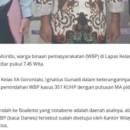
Moridu, warga binaan pemasyarakatan (WBP) di Lapas Kelas 
itar pukul 7.45 Wita.
las IIA Gorontalo, Ignatius Gunaidi dalam keterangannya s
, pemindahan WBP kasus 351 KUHP dengan putusan MA pida
ndah ke Boalemo yang notabene adalah daerah asalnya, at
P (baca: Darwis) tersebut sudah disetujui oleh Kantor W
ius.