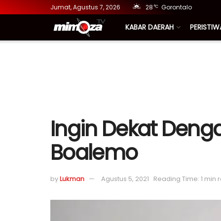
Jumat, Agustus 7, 2026
28
Gorontalo
°C
KABAR DAERAH
PERISTIW
Ingin Dekat Deng
Boalemo
by
Lukman
Agustus 5, 2021
Reading Time: 1 min 