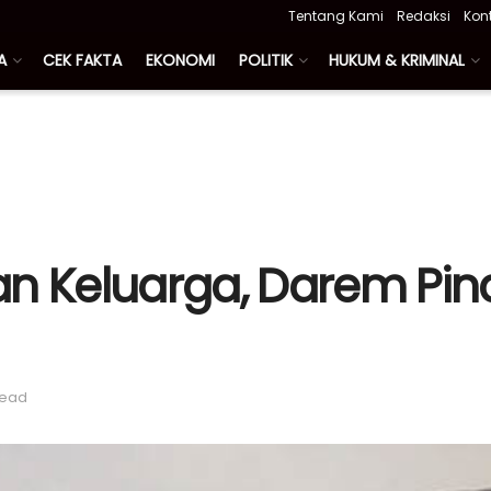
Tentang Kami
Redaksi
Kon
A
CEK FAKTA
EKONOMI
POLITIK
HUKUM & KRIMINAL
an Keluarga, Darem Pin
read