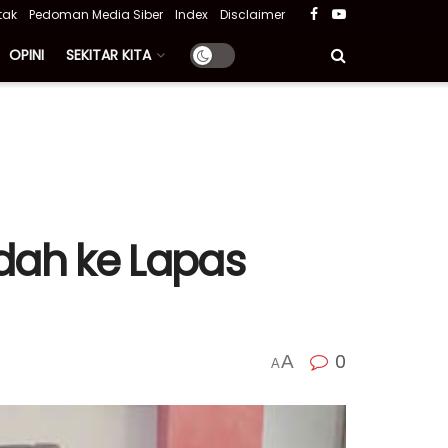
tak
Pedoman Media Siber
Index
Disclaimer
OPINI
SEKITAR KITA
dah ke Lapas
0
A
A