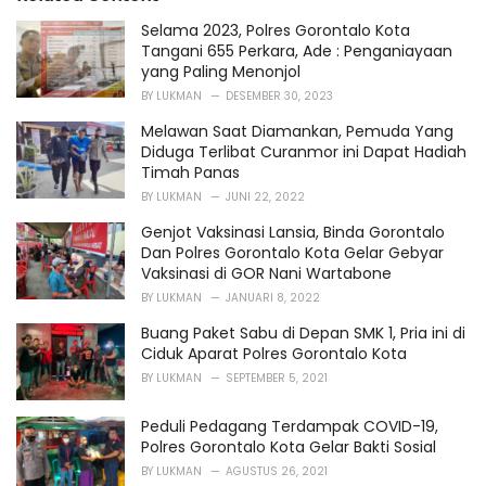
e
s
Selama 2023, Polres Gorontalo Kota
:
Tangani 655 Perkara, Ade : Penganiayaan
yang Paling Menonjol
BY
LUKMAN
DESEMBER 30, 2023
Melawan Saat Diamankan, Pemuda Yang
Diduga Terlibat Curanmor ini Dapat Hadiah
Timah Panas
BY
LUKMAN
JUNI 22, 2022
Genjot Vaksinasi Lansia, Binda Gorontalo
Dan Polres Gorontalo Kota Gelar Gebyar
Vaksinasi di GOR Nani Wartabone
BY
LUKMAN
JANUARI 8, 2022
Buang Paket Sabu di Depan SMK 1, Pria ini di
Ciduk Aparat Polres Gorontalo Kota
BY
LUKMAN
SEPTEMBER 5, 2021
Peduli Pedagang Terdampak COVID-19,
Polres Gorontalo Kota Gelar Bakti Sosial
BY
LUKMAN
AGUSTUS 26, 2021