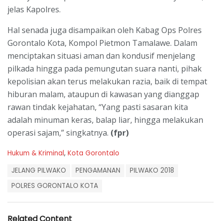
jelas Kapolres.
Hal senada juga disampaikan oleh Kabag Ops Polres
Gorontalo Kota, Kompol Pietmon Tamalawe. Dalam
menciptakan situasi aman dan kondusif menjelang
pilkada hingga pada pemungutan suara nanti, pihak
kepolisian akan terus melakukan razia, baik di tempat
hiburan malam, ataupun di kawasan yang dianggap
rawan tindak kejahatan, “Yang pasti sasaran kita
adalah minuman keras, balap liar, hingga melakukan
operasi sajam,” singkatnya.
(fpr)
C
Hukum & Kriminal
,
Kota Gorontalo
a
T
t
JELANG PILWAKO
PENGAMANAN
PILWAKO 2018
a
e
g
POLRES GORONTALO KOTA
g
s
o
:
r
i
Related Content