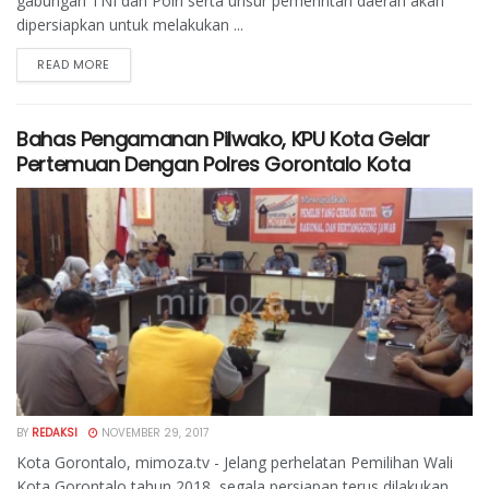
gabungan TNI dan Polri serta unsur pemerintah daerah akan
dipersiapkan untuk melakukan ...
READ MORE
Bahas Pengamanan Pilwako, KPU Kota Gelar
Pertemuan Dengan Polres Gorontalo Kota
BY
REDAKSI
NOVEMBER 29, 2017
Kota Gorontalo, mimoza.tv - Jelang perhelatan Pemilihan Wali
Kota Gorontalo tahun 2018, segala persiapan terus dilakukan