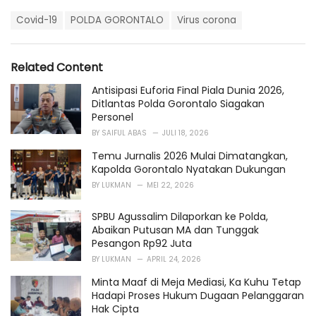
a
T
t
Covid-19
POLDA GORONTALO
Virus corona
a
e
g
g
s
o
Related Content
:
r
i
Antisipasi Euforia Final Piala Dunia 2026,
e
Ditlantas Polda Gorontalo Siagakan
s
Personel
:
BY
SAIFUL ABAS
JULI 18, 2026
Temu Jurnalis 2026 Mulai Dimatangkan,
Kapolda Gorontalo Nyatakan Dukungan
BY
LUKMAN
MEI 22, 2026
SPBU Agussalim Dilaporkan ke Polda,
Abaikan Putusan MA dan Tunggak
Pesangon Rp92 Juta
BY
LUKMAN
APRIL 24, 2026
Minta Maaf di Meja Mediasi, Ka Kuhu Tetap
Hadapi Proses Hukum Dugaan Pelanggaran
Hak Cipta