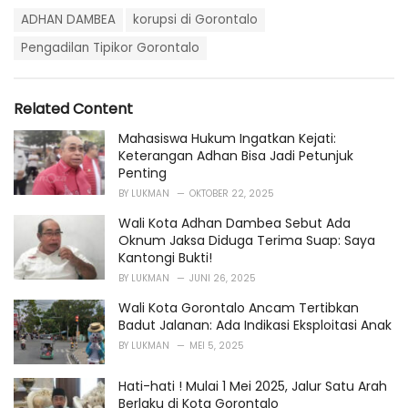
a
T
t
ADHAN DAMBEA
korupsi di Gorontalo
a
e
g
Pengadilan Tipikor Gorontalo
g
s
o
:
r
i
Related Content
e
s
Mahasiswa Hukum Ingatkan Kejati:
:
Keterangan Adhan Bisa Jadi Petunjuk
Penting
BY
LUKMAN
OKTOBER 22, 2025
Wali Kota Adhan Dambea Sebut Ada
Oknum Jaksa Diduga Terima Suap: Saya
Kantongi Bukti!
BY
LUKMAN
JUNI 26, 2025
Wali Kota Gorontalo Ancam Tertibkan
Badut Jalanan: Ada Indikasi Eksploitasi Anak
BY
LUKMAN
MEI 5, 2025
Hati-hati ! Mulai 1 Mei 2025, Jalur Satu Arah
Berlaku di Kota Gorontalo