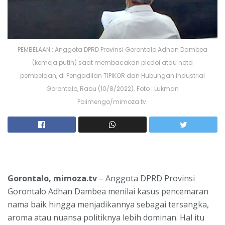
PEMBELAAN : Anggota DPRD Provinsi Gorontalo Adhan Dambea
(kemeja putih) saat membacakan pledoi atau nota
pembelaan, di Pengadilan TIPIKOR dan Hubungan Industrial
Gorontalo, Rabu (10/8/2022). Foto : Lukman
Polimengo/mimoza.tv.
Gorontalo, mimoza.tv
– Anggota DPRD Provinsi
Gorontalo Adhan Dambea menilai kasus pencemaran
nama baik hingga menjadikannya sebagai tersangka,
aroma atau nuansa politiknya lebih dominan. Hal itu