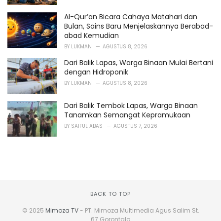
Al-Qur’an Bicara Cahaya Matahari dan
Bulan, Sains Baru Menjelaskannya Berabad-
abad Kemudian
BY
LUKMAN
AGUSTUS 8, 2026
Dari Balik Lapas, Warga Binaan Mulai Bertani
dengan Hidroponik
BY
LUKMAN
AGUSTUS 8, 2026
Dari Balik Tembok Lapas, Warga Binaan
Tanamkan Semangat Kepramukaan
BY
SAIFUL ABAS
AGUSTUS 7, 2026
BACK TO TOP
© 2025
Mimoza TV
- PT. Mimoza Multimedia Agus Salim St.
67 Gorontalo