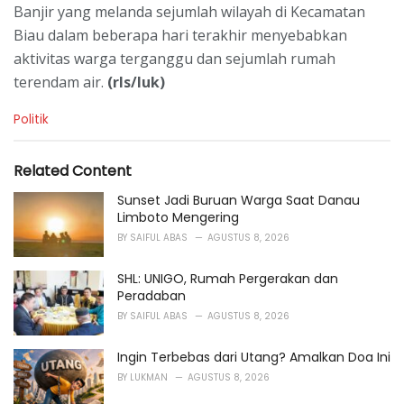
Banjir yang melanda sejumlah wilayah di Kecamatan
Biau dalam beberapa hari terakhir menyebabkan
aktivitas warga terganggu dan sejumlah rumah
terendam air.
(rls/luk)
C
Politik
a
t
e
Related Content
g
o
Sunset Jadi Buruan Warga Saat Danau
r
Limboto Mengering
i
BY
SAIFUL ABAS
AGUSTUS 8, 2026
e
s
SHL: UNIGO, Rumah Pergerakan dan
:
Peradaban
BY
SAIFUL ABAS
AGUSTUS 8, 2026
Ingin Terbebas dari Utang? Amalkan Doa Ini
BY
LUKMAN
AGUSTUS 8, 2026