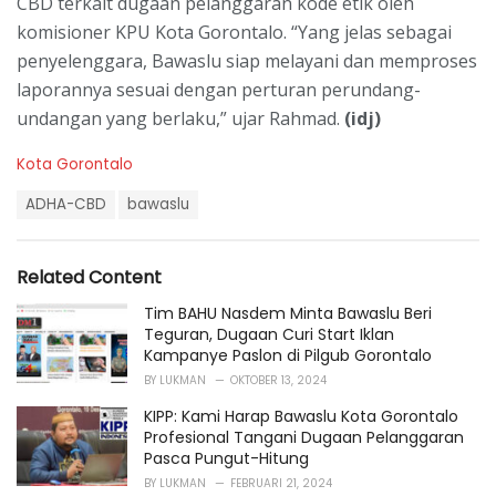
CBD terkait dugaan pelanggaran kode etik oleh
komisioner KPU Kota Gorontalo. “Yang jelas sebagai
penyelenggara, Bawaslu siap melayani dan memproses
laporannya sesuai dengan perturan perundang-
undangan yang berlaku,” ujar Rahmad.
(idj)
C
Kota Gorontalo
a
T
t
ADHA-CBD
bawaslu
a
e
g
g
s
o
Related Content
:
r
i
Tim BAHU Nasdem Minta Bawaslu Beri
e
Teguran, Dugaan Curi Start Iklan
s
Kampanye Paslon di Pilgub Gorontalo
:
BY
LUKMAN
OKTOBER 13, 2024
KIPP: Kami Harap Bawaslu Kota Gorontalo
Profesional Tangani Dugaan Pelanggaran
Pasca Pungut-Hitung
BY
LUKMAN
FEBRUARI 21, 2024