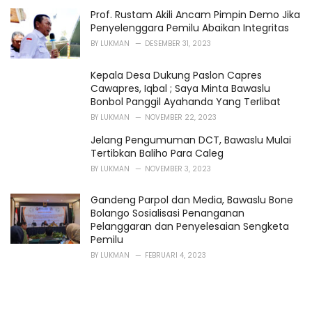
Prof. Rustam Akili Ancam Pimpin Demo Jika
Penyelenggara Pemilu Abaikan Integritas
BY
LUKMAN
DESEMBER 31, 2023
Kepala Desa Dukung Paslon Capres
Cawapres, Iqbal ; Saya Minta Bawaslu
Bonbol Panggil Ayahanda Yang Terlibat
BY
LUKMAN
NOVEMBER 22, 2023
Jelang Pengumuman DCT, Bawaslu Mulai
Tertibkan Baliho Para Caleg
BY
LUKMAN
NOVEMBER 3, 2023
Gandeng Parpol dan Media, Bawaslu Bone
Bolango Sosialisasi Penanganan
Pelanggaran dan Penyelesaian Sengketa
Pemilu
BY
LUKMAN
FEBRUARI 4, 2023