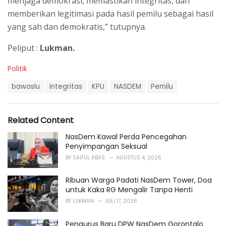
menjaga demokrasi, memastikan integritas, dan
memberikan legitimasi pada hasil pemilu sebagai hasil
yang sah dan demokratis,” tutupnya.
Peliput :
Lukman.
C
Politik
a
T
t
bawaslu
integritas
KPU
NASDEM
Pemilu
a
e
g
g
s
o
Related Content
:
r
i
NasDem Kawal Perda Pencegahan
e
Penyimpangan Seksual
s
BY
SAIFUL ABAS
AGUSTUS 4, 2026
:
Ribuan Warga Padati NasDem Tower, Doa
untuk Kaka RG Mengalir Tanpa Henti
BY
LUKMAN
JULI 17, 2026
Pengurus Baru DPW NasDem Gorontalo