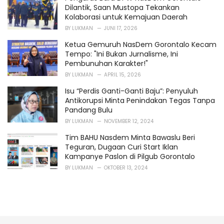
Dilantik, Saan Mustopa Tekankan
Kolaborasi untuk Kemajuan Daerah
BY
LUKMAN
JUNI 17, 2026
Ketua Gemuruh NasDem Gorontalo Kecam
Tempo: "Ini Bukan Jurnalisme, Ini
Pembunuhan Karakter!"
BY
LUKMAN
APRIL 15, 2026
Isu “Perdis Ganti-Ganti Baju”: Penyuluh
Antikorupsi Minta Penindakan Tegas Tanpa
Pandang Bulu
BY
LUKMAN
NOVEMBER 12, 2024
Tim BAHU Nasdem Minta Bawaslu Beri
Teguran, Dugaan Curi Start Iklan
Kampanye Paslon di Pilgub Gorontalo
BY
LUKMAN
OKTOBER 13, 2024