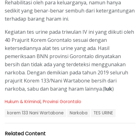
Rehabilitasi oleh para keluarganya, namun hanya
sedikit yang benar-benar sembuh dari ketergantungan
terhadap barang haram ini.
Kegiatan tes urine pada triwulan IV ini yang diikuti oleh
40 Prajurit Korem Gorontalo sesuai dengan
ketersediannya alat tes urine yang ada. Hasil
pemeriksaan BNN provinsi Gorontalo dinyatakan
bersih dan tidak ada yang terdeteksi menggunakan
narkoba. Dengan demikian pada tahun 2019 seluruh
prajurit Korem 133/Nani Wartabone bersih dari
narkoba, sabu dan barang haram lainnya.(
luk
)
C
Hukum & Kriminal
,
Provinsi Gorontalo
a
T
t
korem 133 Nani Wartabone
Narkoba
TES URINE
a
e
g
g
s
o
Related Content
:
r