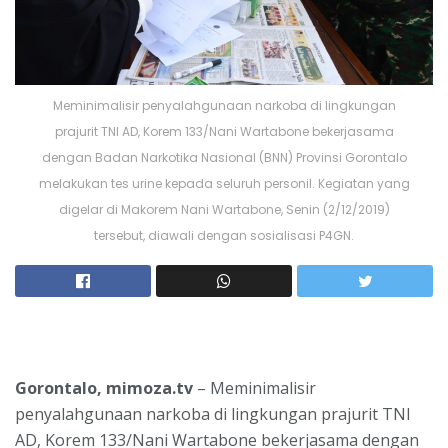
Meminimalisir penyalahgunaan narkoba di lingkungan
prajurit TNI AD, Korem 133/Nani Wartabone bekerjasama
dengan Badan Narkotika Nasional (BNN) Provinsi Gorontalo
melakukan tes urine kepada seluruh personil. Kegiatan yang
digelar di Makorem Nani Wartabone, Senin (2/12/2019)
tersebut, diawali dengan sosialisasi P4GN.
Gorontalo, mimoza.tv
– Meminimalisir
penyalahgunaan narkoba di lingkungan prajurit TNI
AD, Korem 133/Nani Wartabone bekerjasama dengan