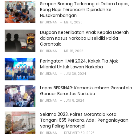
i
Simpan Barang Terlarang di Dalam Lapas,
e
Bang Napi Terancam Dipindah ke
s
Nusakambangan
:
BY
LUKMAN
MEI 8, 2026
Dugaan Keterlibatan Anak Kepala Daerah
dalam Kasus Narkoba Diselidiki Polda
Gorontalo
BY
LUKMAN
MEI 15, 2025
Peringatan HANI 2024, Kakak Tia Ajak
Milenial Untuk Lawan Narkoba
BY
LUKMAN
JUNI 30, 2024
Lapas BERSINAR: Kemenkumham Gorontalo
Gencar Berantas Narkoba
BY
LUKMAN
JUNI 8, 2024
Selama 2023, Polres Gorontalo Kota
Tangani 655 Perkara, Ade : Penganiayaan
yang Paling Menonjol
BY
LUKMAN
DESEMBER 30, 2023