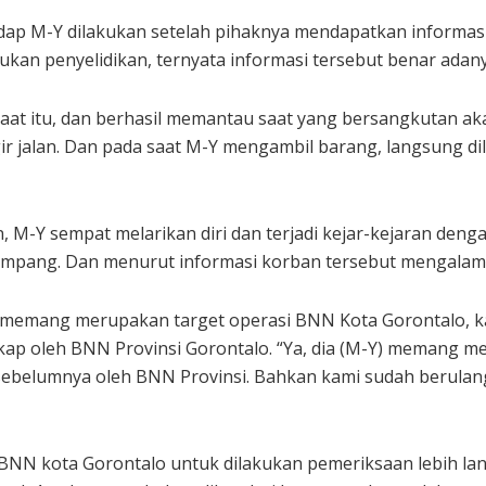
ap M-Y dilakukan setelah pihaknya mendapatkan informas
ukan penyelidikan, ternyata informasi tersebut benar adany
at itu, dan berhasil memantau saat yang bersangkutan ak
ir jalan. Dan pada saat M-Y mengambil barang, langsung d
 M-Y sempat melarikan diri dan terjadi kejar-kejaran den
mpang. Dan menurut informasi korban tersebut mengalami 
mang merupakan target operasi BNN Kota Gorontalo, kare
p oleh BNN Provinsi Gorontalo. “Ya, dia (M-Y) memang men
p sebelumnya oleh BNN Provinsi. Bahkan kami sudah berula
 BNN kota Gorontalo untuk dilakukan pemeriksaan lebih la