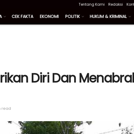
Tentang Kami
Redaksi
Kon
A
CEK FAKTA
EKONOMI
POLITIK
HUKUM & KRIMINAL
ikan Diri Dan Menabra
n read