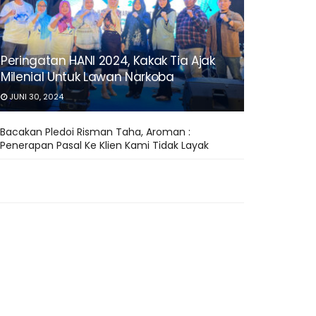
Peringatan HANI 2024, Kakak Tia Ajak
Milenial Untuk Lawan Narkoba
JUNI 30, 2024
Bacakan Pledoi Risman Taha, Aroman :
Penerapan Pasal Ke Klien Kami Tidak Layak