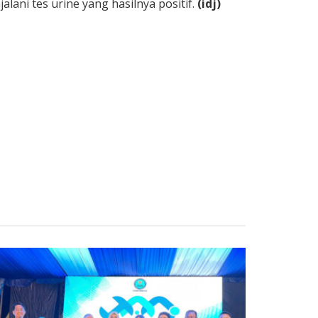
ani tes urine yang hasilnya positif.
(idj)