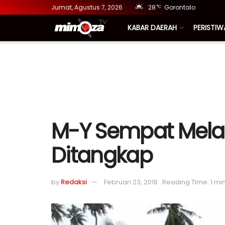
Jumat, Agustus 7, 2026
28
Gorontalo
°C
KABAR DAERAH
PERISTIW
M-Y Sempat Melar
Ditangkap
by
Redaksi
Februari 23, 2018
Reading Time: 1 mi