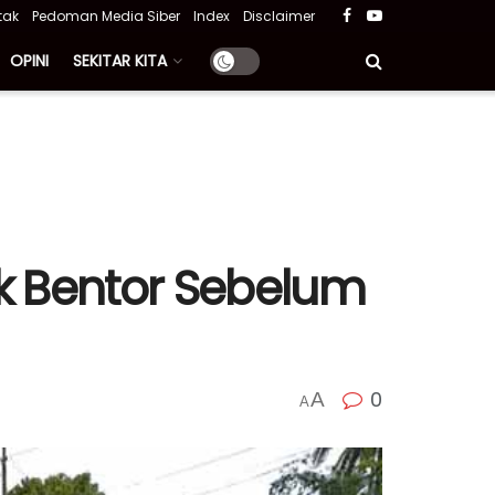
tak
Pedoman Media Siber
Index
Disclaimer
OPINI
SEKITAR KITA
k Bentor Sebelum
0
A
A