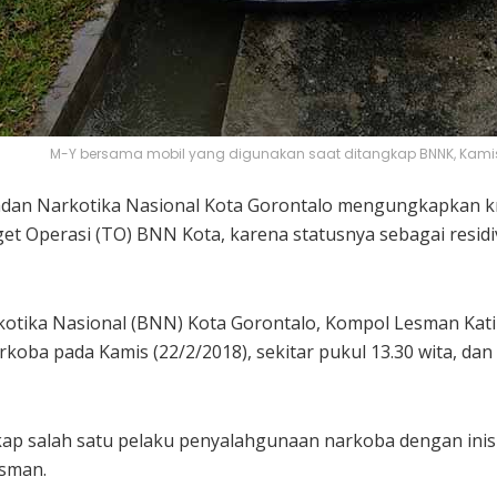
M-Y bersama mobil yang digunakan saat ditangkap BNNK, Kamis
dan Narkotika Nasional Kota Gorontalo mengungkapkan kr
 Operasi (TO) BNN Kota, karena statusnya sebagai residi
rkotika Nasional (BNN) Kota Gorontalo, Kompol Lesman Ka
koba pada Kamis (22/2/2018), sekitar pukul 13.30 wita, d
 salah satu pelaku penyalahgunaan narkoba dengan inisial
esman.