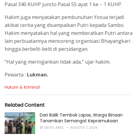
Pasal 340 KUHP juncto Pasal 55 ayat 1 ke – 1 KUHP.
Hakim juga menyatakan pembunuhan Yosua terjadi
akibat cerita yang disampaikan Putri kepada Sambo.
Hakim menyatakan hal yang memberatkan Putri antara
lain perbuatannya mencoreng organisasi Bhayangkari
hingga berbelit-belit di persidangan.
“Hal yang meringankan tidak ada,” ujar hakim.
Pewarta :
Lukman.
C
Hukum & Kriminal
a
t
e
Related Content
g
o
Dari Balik Tembok Lapas, Warga Binaan
r
Tanamkan Semangat Kepramukaan
i
BY
SAIFUL ABAS
AGUSTUS 7, 2026
e
s