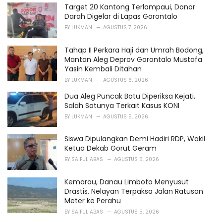
Target 20 Kantong Terlampaui, Donor
:
Darah Digelar di Lapas Gorontalo
BY
LUKMAN
AGUSTUS 7, 2026
Tahap II Perkara Haji dan Umrah Bodong,
Mantan Aleg Deprov Gorontalo Mustafa
Yasin Kembali Ditahan
BY
LUKMAN
AGUSTUS 6, 2026
Dua Aleg Puncak Botu Diperiksa Kejati,
Salah Satunya Terkait Kasus KONI
BY
LUKMAN
AGUSTUS 5, 2026
Siswa Dipulangkan Demi Hadiri RDP, Wakil
Ketua Dekab Gorut Geram
BY
SAIFUL ABAS
AGUSTUS 5, 2026
Kemarau, Danau Limboto Menyusut
Drastis, Nelayan Terpaksa Jalan Ratusan
Meter ke Perahu
BY
SAIFUL ABAS
AGUSTUS 5, 2026