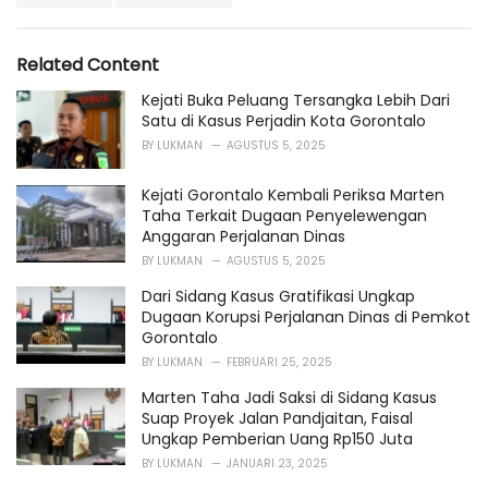
a
e
g
g
s
o
Related Content
:
r
i
Kejati Buka Peluang Tersangka Lebih Dari
e
Satu di Kasus Perjadin Kota Gorontalo
s
BY
LUKMAN
AGUSTUS 5, 2025
:
Kejati Gorontalo Kembali Periksa Marten
Taha Terkait Dugaan Penyelewengan
Anggaran Perjalanan Dinas
BY
LUKMAN
AGUSTUS 5, 2025
Dari Sidang Kasus Gratifikasi Ungkap
Dugaan Korupsi Perjalanan Dinas di Pemkot
Gorontalo
BY
LUKMAN
FEBRUARI 25, 2025
Marten Taha Jadi Saksi di Sidang Kasus
Suap Proyek Jalan Pandjaitan, Faisal
Ungkap Pemberian Uang Rp150 Juta
BY
LUKMAN
JANUARI 23, 2025