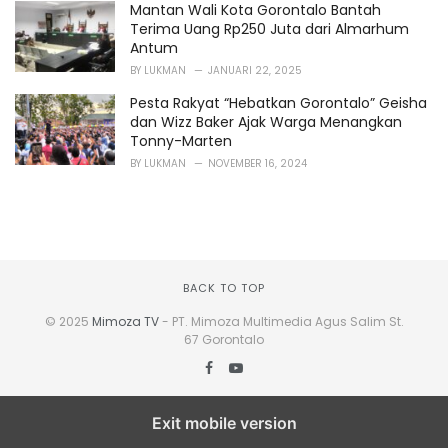
Mantan Wali Kota Gorontalo Bantah
Terima Uang Rp250 Juta dari Almarhum
Antum
BY
LUKMAN
JANUARI 22, 2025
Pesta Rakyat “Hebatkan Gorontalo” Geisha
dan Wizz Baker Ajak Warga Menangkan
Tonny-Marten
BY
LUKMAN
NOVEMBER 16, 2024
BACK TO TOP
© 2025
Mimoza TV
- PT. Mimoza Multimedia Agus Salim St.
67 Gorontalo
Exit mobile version