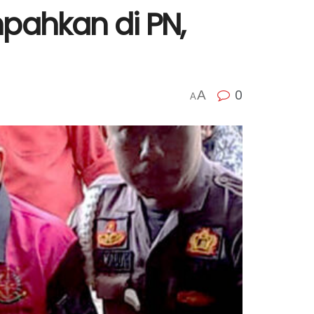
pahkan di PN,
0
A
A