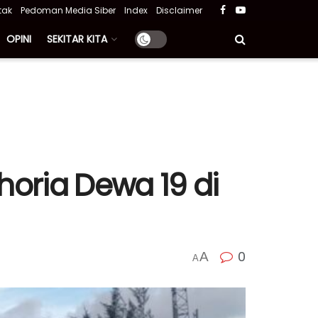
tak
Pedoman Media Siber
Index
Disclaimer
OPINI
SEKITAR KITA
horia Dewa 19 di
0
A
A