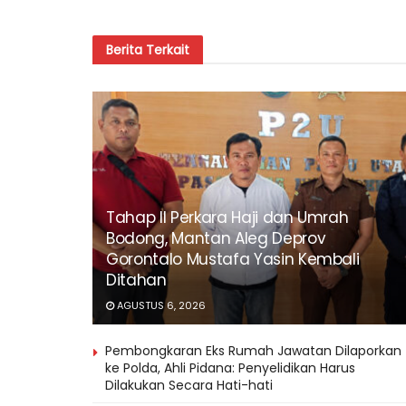
Berita
Terkait
Tahap II Perkara Haji dan Umrah
Bodong, Mantan Aleg Deprov
Gorontalo Mustafa Yasin Kembali
Ditahan
AGUSTUS 6, 2026
Pembongkaran Eks Rumah Jawatan Dilaporkan
ke Polda, Ahli Pidana: Penyelidikan Harus
Dilakukan Secara Hati-hati