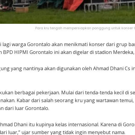
Para kru tengah mempersiapkan panggung untuk konser Gop
 lagi warga Gorontalo akan menikmati konser dari grup band
 BPD HIPMI Gorontalo ini akan digelar di stadion Merdeka, 
ng yang nantinya akan digunakan oleh Ahmad Dhani Cs ini 
kan berbagai pekerjaan. Mulai dari tenda-tenda kecil di 
nakan. Kabar dari salah seorang kru yang wartawan temui,
n dari luar Gorontalo.
Ahmad Dhani itu kupinya kelas internasional. Karena di Goro
ari luar,” ujar sumber yang tidak ingin menyebut nama.