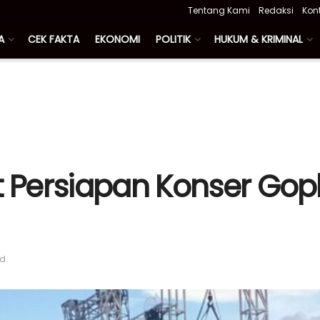
Tentang Kami
Redaksi
Kon
A
CEK FAKTA
EKONOMI
POLITIK
HUKUM & KRIMINAL
t Persiapan Konser Gop
ad