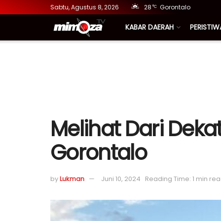
Sabtu, Agustus 8, 2026
28
Gorontalo
°C
KABAR DAERAH
PERISTIW
Melihat Dari Deka
Gorontalo
by
Lukman
Juni 10, 2024
Reading Time: 1 min re