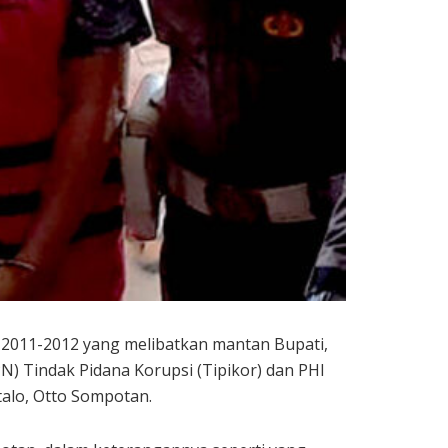
2011-2012 yang melibatkan mantan Bupati,
) Tindak Pidana Korupsi (Tipikor) dan PHI
ntalo, Otto Sompotan.