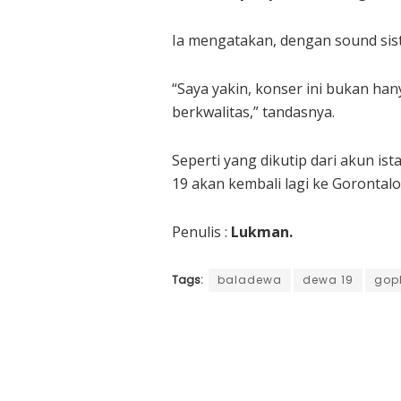
Ia mengatakan, dengan sound sist
“Saya yakin, konser ini bukan h
berkwalitas,” tandasnya.
Seperti yang dikutip dari akun i
19 akan kembali lagi ke Gorontal
Penulis :
Lukman.
Tags:
baladewa
dewa 19
gop