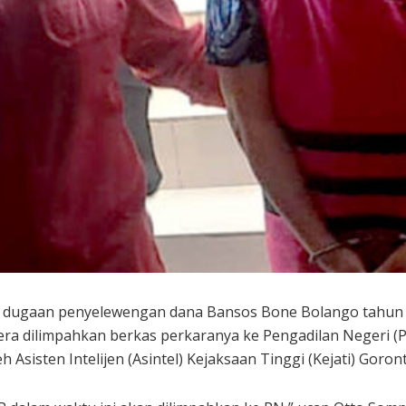
 dugaan penyelewengan dana Bansos Bone Bolango tahun 
a dilimpahkan berkas perkaranya ke Pengadilan Negeri (PN
h Asisten Intelijen (Asintel) Kejaksaan Tinggi (Kejati) Goro