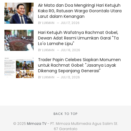
Air Mata dan Doa Mengiringi Hari Ketujuh
Kaka RG, Ratusan Warga Gorontalo Utara
Larut dalam Kenangan
BY
LUKMAN
JULI 17, 2026
Hari Ketujuh Wafatnya Rachmat Gobel,
Dewan Adat Resmi Umumkan Garai "Ta
Lo'o Lamahe Lipu"
BY
LUKMAN
JULI 16, 2026
Trader Papin Celebes Siapkan Monumen
untuk Rachmat Gobel: "Jasanya Layak
Dikenang Sepanjang Generasi"
BY
LUKMAN
JULI 13, 2026
BACK TO TOP
© 2025
Mimoza TV
- PT. Mimoza Multimedia Agus Salim St.
67 Gorontalo