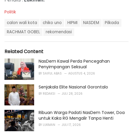
C
Politik
a
T
t
calon wali kota
chiko uno
HIPMI
NASDEM
Pilkada
a
e
g
RACHMAT GOBEL
rekomendasi
g
s
o
:
r
i
Related Content
e
s
NasDem Kawal Perda Pencegahan
:
Penyimpangan Seksual
BY
SAIFUL ABAS
AGUSTUS 4, 2026
Senjakala Elite Nasional Gorontalo
BY
REDAKSI
JULI 28, 2026
Ribuan Warga Padati NasDem Tower, Doa
untuk Kaka RG Mengalir Tanpa Henti
BY
LUKMAN
JULI 17, 2026