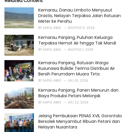
Related Content
:
r
i
Kemarau, Danau Limboto Menyusut
e
Drastis, Nelayan Terpaksa Jalan Ratusan
s
Meter ke Perahu
:
BY
SAIFUL ABAS
AGUSTUS 5, 2026
Kemarau Panjang, Puluhan Keluarga
Terpaksa Hemat Air hingga Tak Mandi
BY
SAIFUL ABAS
AGUSTUS 1, 2026
Kemarau Panjang, Ratusan Warga
Rusunawa Buliide Terima Distribusi Air
Bersih Perumdam Muara Tirta
BY
SAIFUL ABAS
JULI 30, 2026
Kemarau Panjang, Panen Menurun dan
Biaya Produksi Petani Melonjak
BY
SAIFUL ABAS
JULI 22, 2026
Jelang Pembukaan PENAS XVII, Gorontalo
Bersolek Menyambut Ribuan Petani dan
Nelayan Nusantara