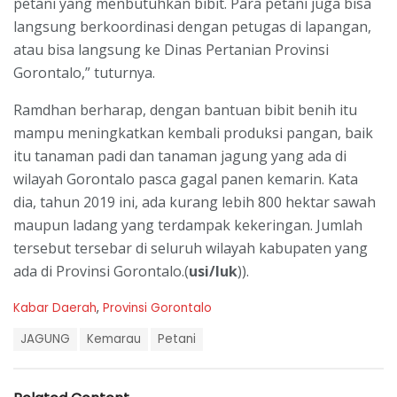
petani yang menbutuhkan bibit. Para petani juga bisa
langsung berkoordinasi dengan petugas di lapangan,
atau bisa langsung ke Dinas Pertanian Provinsi
Gorontalo,” tuturnya.
Ramdhan berharap, dengan bantuan bibit benih itu
mampu meningkatkan kembali produksi pangan, baik
itu tanaman padi dan tanaman jagung yang ada di
wilayah Gorontalo pasca gagal panen kemarin. Kata
dia, tahun 2019 ini, ada kurang lebih 800 hektar sawah
maupun ladang yang terdampak kekeringan. Jumlah
tersebut tersebar di seluruh wilayah kabupaten yang
ada di Provinsi Gorontalo.(
usi/luk
)).
C
Kabar Daerah
,
Provinsi Gorontalo
a
T
t
JAGUNG
Kemarau
Petani
a
e
g
g
s
o