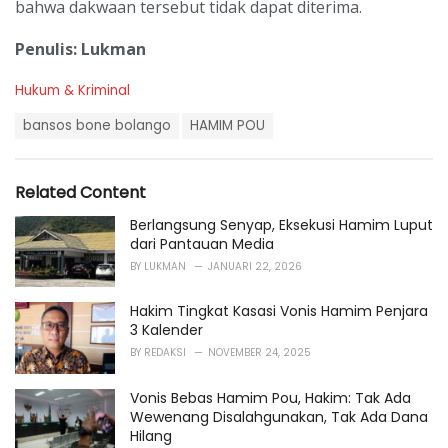
bahwa dakwaan tersebut tidak dapat diterima.
Penulis: Lukman
C
Hukum & Kriminal
a
T
t
bansos bone bolango
HAMIM POU
a
e
g
g
s
o
Related Content
:
r
i
Berlangsung Senyap, Eksekusi Hamim Luput
e
dari Pantauan Media
s
BY
LUKMAN
JANUARI 22, 2026
:
Hakim Tingkat Kasasi Vonis Hamim Penjara
3 Kalender
BY
REDAKSI
NOVEMBER 24, 2025
Vonis Bebas Hamim Pou, Hakim: Tak Ada
Wewenang Disalahgunakan, Tak Ada Dana
Hilang