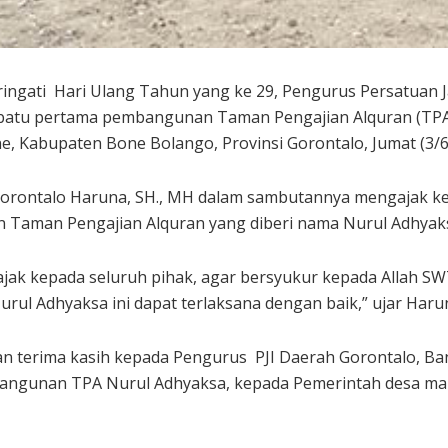
ngati Hari Ulang Tahun yang ke 29, Pengurus Persatuan Ja
atu pertama pembangunan Taman Pengajian Alquran (TPA) 
, Kabupaten Bone Bolango, Provinsi Gorontalo, Jumat (3/6
) Gorontalo Haruna, SH., MH dalam sambutannya mengajak k
 Taman Pengajian Alquran yang diberi nama Nurul Adhyaks
ajak kepada seluruh pihak, agar bersyukur kepada Allah 
rul Adhyaksa ini dapat terlaksana dengan baik,” ujar Haru
an terima kasih kepada Pengurus PJI Daerah Gorontalo, Ba
ngunan TPA Nurul Adhyaksa, kepada Pemerintah desa mau