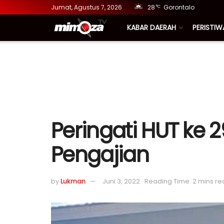
Jumat, Agustus 7, 2026
28
Gorontalo
°C
KABAR DAERAH
PERISTIW
Peringati HUT ke 
Pengajian
by
Lukman
Juni 3, 2022
Reading Time: 2 mins r