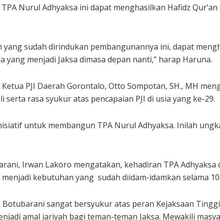
PA Nurul Adhyaksa ini dapat menghasilkan Hafidz Qur’an d
n yang sudah dirindukan pembangunannya ini, dapat mengha
da yang menjadi Jaksa dimasa depan nanti,” harap Haruna.
 Ketua PJI Daerah Gorontalo, Otto Sompotan, SH., MH m
i serta rasa syukur atas pencapaian PJI di usia yang ke-29.
inisiatif untuk membangun TPA Nurul Adhyaksa. Inilah ungka
arani, Irwan Lakoro mengatakan, kehadiran TPA Adhyaksa d
 menjadi kebutuhan yang sudah diidam-idamkan selama 10 
Botubarani sangat bersyukur atas peran Kejaksaan Tinggi 
njadi amal jariyah bagi teman-teman Jaksa. Mewakili masy