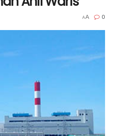
an Ahli Waris
0
A
A