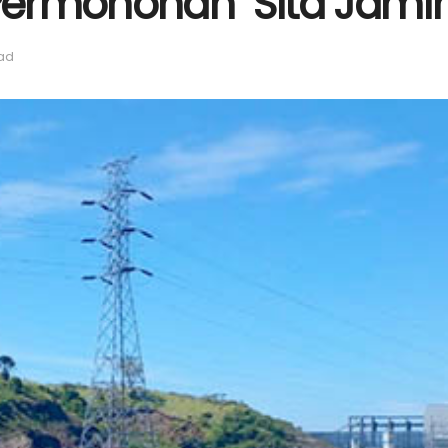
ermohonan Sita Jamin
ead