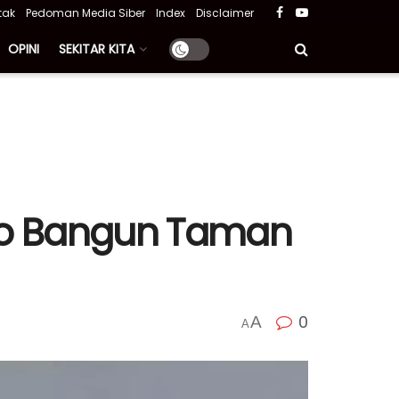
tak
Pedoman Media Siber
Index
Disclaimer
OPINI
SEKITAR KITA
talo Bangun Taman
0
A
A