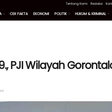
Tentang Kami
Redaksi
Kon
A
CEK FAKTA
EKONOMI
POLITIK
HUKUM & KRIMINAL
29., PJI Wilayah Goron
ead