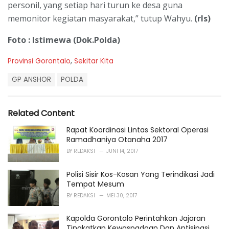
personil, yang setiap hari turun ke desa guna
memonitor kegiatan masyarakat,” tutup Wahyu.
(rls)
Foto : Istimewa (Dok.Polda)
C
Provinsi Gorontalo
,
Sekitar Kita
a
T
t
GP ANSHOR
POLDA
a
e
g
g
s
o
Related Content
:
r
i
Rapat Koordinasi Lintas Sektoral Operasi
e
Ramadhaniya Otanaha 2017
s
BY
REDAKSI
JUNI 14, 2017
:
Polisi Sisir Kos-Kosan Yang Terindikasi Jadi
Tempat Mesum
BY
REDAKSI
MEI 30, 2017
Kapolda Gorontalo Perintahkan Jajaran
Tingkatkan Kewaspadaan Dan Antisipasi