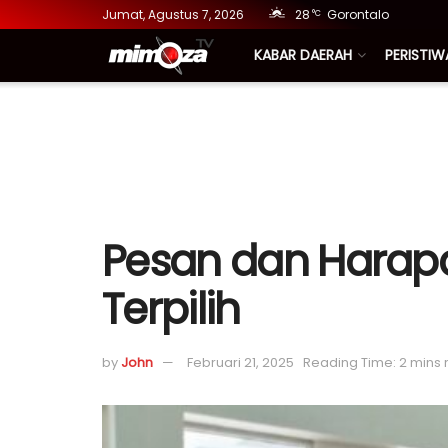
Jumat, Agustus 7, 2026
28
Gorontalo
°C
KABAR DAERAH
PERISTIW
Pesan dan Harapa
Terpilih
by
John
Februari 21, 2025
Reading Time: 2 mins