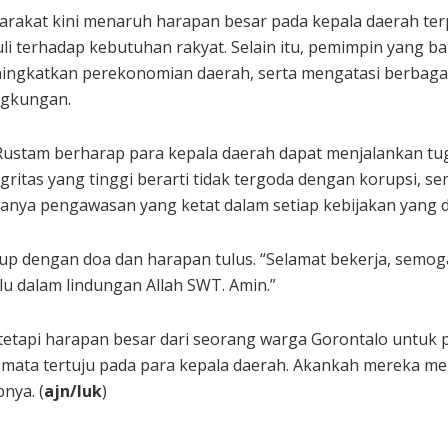
kat kini menaruh harapan besar pada kepala daerah terpi
uli terhadap kebutuhan rakyat. Selain itu, pemimpin yang
eningkatkan perekonomian daerah, serta mengatasi berbaga
ngkungan.
 Rustam berharap para kepala daerah dapat menjalankan t
egritas yang tinggi berarti tidak tergoda dengan korupsi, s
nya pengawasan yang ketat dalam setiap kebijakan yang di
up dengan doa dan harapan tulus. “Selamat bekerja, semog
lu dalam lindungan Allah SWT. Amin.”
 tetapi harapan besar dari seorang warga Gorontalo untuk
a mata tertuju pada para kepala daerah. Akankah mereka m
nya. (
ajn/luk
)