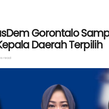
sDem Gorontalo Samp
epala Daerah Terpilih
ns read