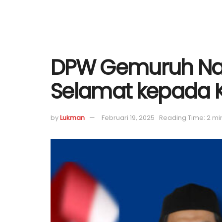
DPW Gemuruh Na
Selamat kepada K
by
Lukman
Februari 19, 2025
Reading Time: 2 mi