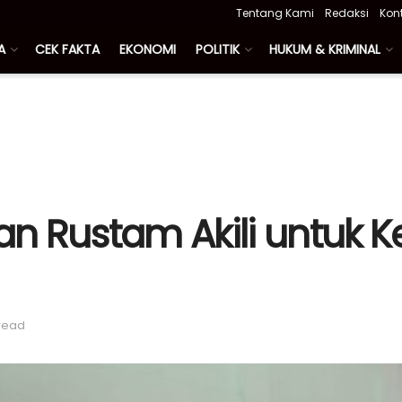
Tentang Kami
Redaksi
Kon
A
CEK FAKTA
EKONOMI
POLITIK
HUKUM & KRIMINAL
n Rustam Akili untuk 
 read