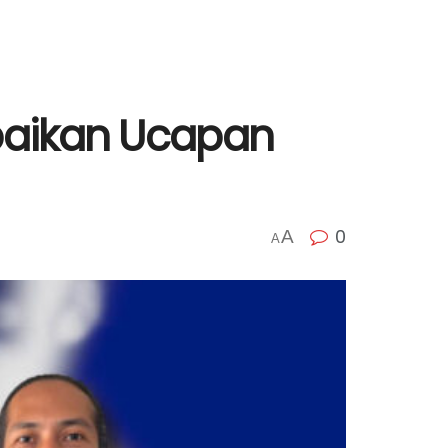
aikan Ucapan
0
A
A