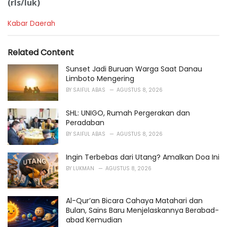
(rls/luk)
C
Kabar Daerah
a
t
e
Related Content
g
o
Sunset Jadi Buruan Warga Saat Danau
r
Limboto Mengering
i
BY
SAIFUL ABAS
AGUSTUS 8, 2026
e
s
SHL: UNIGO, Rumah Pergerakan dan
:
Peradaban
BY
SAIFUL ABAS
AGUSTUS 8, 2026
Ingin Terbebas dari Utang? Amalkan Doa Ini
BY
LUKMAN
AGUSTUS 8, 2026
Al-Qur’an Bicara Cahaya Matahari dan
Bulan, Sains Baru Menjelaskannya Berabad-
abad Kemudian