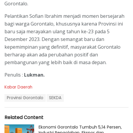
Gorontalo.
Pelantikan Sofian Ibrahim menjadi momen bersejarah
bagi warga Gorontalo, khususnya karena Provinsi ini
baru saja merayakan ulang tahun ke-23 pada 5
Desember 2023. Dengan semangat baru dan
kepemimpinan yang definitif, masyarakat Gorontalo
berharap akan ada perubahan positif dan
pembangunan yang lebih baik di masa depan.
Penulis :
Lukman.
C
Kabar Daerah
a
T
t
Provinsi Gorontalo
SEKDA
a
e
g
g
s
o
Related Content
:
r
i
Ekonomi Gorontalo Tumbuh 5,14 Persen,
e
Industri Pengolahan, Ekspor dan