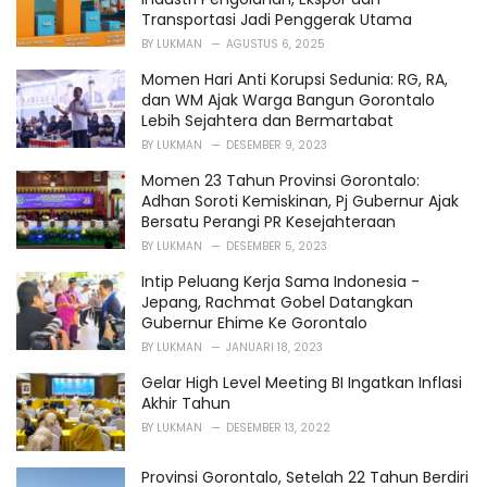
s
Transportasi Jadi Penggerak Utama
:
BY
LUKMAN
AGUSTUS 6, 2025
Momen Hari Anti Korupsi Sedunia: RG, RA,
dan WM Ajak Warga Bangun Gorontalo
Lebih Sejahtera dan Bermartabat
BY
LUKMAN
DESEMBER 9, 2023
Momen 23 Tahun Provinsi Gorontalo:
Adhan Soroti Kemiskinan, Pj Gubernur Ajak
Bersatu Perangi PR Kesejahteraan
BY
LUKMAN
DESEMBER 5, 2023
Intip Peluang Kerja Sama Indonesia -
Jepang, Rachmat Gobel Datangkan
Gubernur Ehime Ke Gorontalo
BY
LUKMAN
JANUARI 18, 2023
Gelar High Level Meeting BI Ingatkan Inflasi
Akhir Tahun
BY
LUKMAN
DESEMBER 13, 2022
Provinsi Gorontalo, Setelah 22 Tahun Berdiri