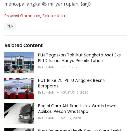
mencapai angka 45 miliyar rupiah.
(arj)
C
Provinsi Gorontalo
,
Sekitar Kita
a
T
t
PLN
a
e
g
g
s
o
Related Content
:
r
i
PLN Tegaskan Tak Ikut Sengketa Aset Eks
e
PLTD Isimu, Hanya Pemilik Lahan
s
BY
LUKMAN
JULI 17, 2026
:
HUT RI Ke 75, PLTU Anggrek Resmi
Beroperasi
BY
LUKMAN
AGUSTUS 16, 2020
Begini Cara Aktifkan Listrik Gratis Lewat
Aplikasi Pesan WhatsApp
BY
LUKMAN
APRIL 7, 2020