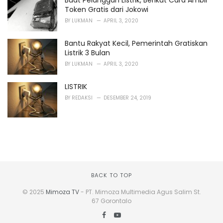
Buat Pelanggan Listrik, Berikut Cara Ambil
Token Gratis dari Jokowi
BY
LUKMAN
APRIL 3, 2020
Bantu Rakyat Kecil, Pemerintah Gratiskan
Listrik 3 Bulan
BY
LUKMAN
APRIL 3, 2020
LISTRIK
BY
REDAKSI
DESEMBER 24, 2019
BACK TO TOP
© 2025
Mimoza TV
- PT. Mimoza Multimedia Agus Salim St.
67 Gorontalo