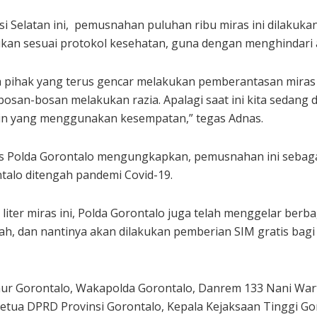
i Selatan ini, pemusnahan puluhan ribu miras ini dilaku
lakukan sesuai protokol kesehatan, guna dengan menghindar
 pihak yang terus gencar melakukan pemberantasan miras di
osan-bosan melakukan razia. Apalagi saat ini kita sedang 
lain yang menggunakan kesempatan,” tegas Adnas.
s Polda Gorontalo mengungkapkan, pemusnahan ini sebaga
ntalo ditengah pandemi Covid-19.
iter miras ini, Polda Gorontalo juga telah menggelar berba
 dan nantinya akan dilakukan pemberian SIM gratis bagi ma
rnur Gorontalo, Wakapolda Gorontalo, Danrem 133 Nani War
etua DPRD Provinsi Gorontalo, Kepala Kejaksaan Tinggi Gor