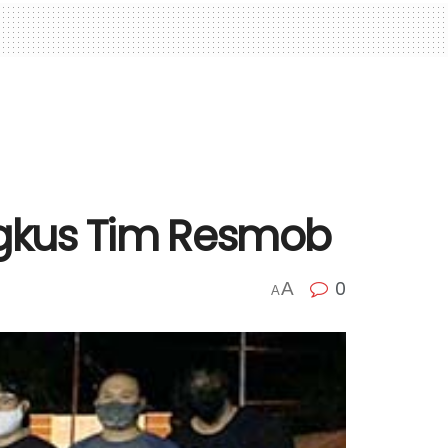
ngkus Tim Resmob
0
A
A