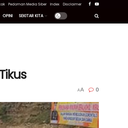
tak
Pedoman Media Siber
Index
Disclaimer
OPINI
SEKITAR KITA
Tikus
0
A
A