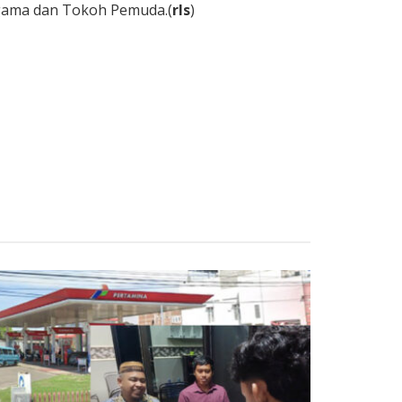
Agama dan Tokoh Pemuda.(
rls
)