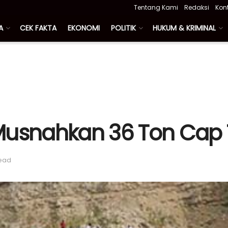
Tentang Kami
Redaksi
Kon
A
CEK FAKTA
EKONOMI
POLITIK
HUKUM & KRIMINAL
Musnahkan 36 Ton Cap 
read