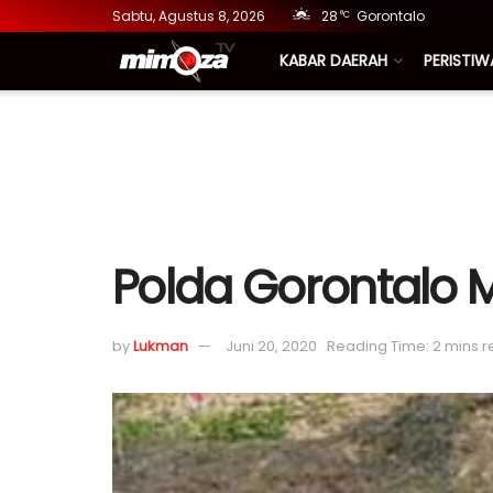
Sabtu, Agustus 8, 2026
28
Gorontalo
°C
KABAR DAERAH
PERISTIW
Polda Gorontalo 
by
Lukman
Juni 20, 2020
Reading Time: 2 mins 