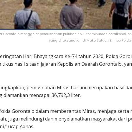
 Gorontalo menggelar pemusnahan puluhan ribu liter minuman beralkohol jenis 
yang dilaksanakan di Mako Satuan Brimob Polda Go
peringatan Hari Bhayangkara Ke-74 tahun 2020, Polda Gor
p tikus hasil sitaan jajaran Kepolisian Daerah Gorontalo, 
kapkan, pemusnahan Miras hari ini merupakan hasil dari
 diamankan mencapai 36,792,3 liter.
 Polda Gorontalo dalam memberantas Miras, menjaga serta men
ah, juga melindungi dan menyelamatkan masyarakat dari p
ni,” ucap Adnas.