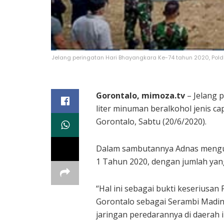
Jelang peringatan Hari Bhayangkara Ke-74 tahun 2020, Polda
Gorontalo, mimoza.tv
– Jelang 
liter minuman beralkohol jenis ca
Gorontalo, Sabtu (20/6/2020).
Dalam sambutannya Adnas mengung
1 Tahun 2020, dengan jumlah yang
“Hal ini sebagai bukti keseriusan
Gorontalo sebagai Serambi Madin
jaringan peredarannya di daerah i