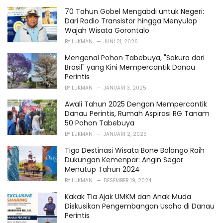
i
70 Tahun Gobel Mengabdi untuk Negeri:
e
Dari Radio Transistor hingga Menyulap
s
Wajah Wisata Gorontalo
:
BY
LUKMAN
JUNI 21, 2026
Mengenal Pohon Tabebuya, "Sakura dari
Brasil" yang Kini Mempercantik Danau
Perintis
BY
LUKMAN
JANUARI 3, 2025
Awali Tahun 2025 Dengan Mempercantik
Danau Perintis, Rumah Aspirasi RG Tanam
50 Pohon Tabebuya
BY
LUKMAN
JANUARI 2, 2025
Tiga Destinasi Wisata Bone Bolango Raih
Dukungan Kemenpar: Angin Segar
Menutup Tahun 2024
BY
LUKMAN
DESEMBER 19, 2024
Kakak Tia Ajak UMKM dan Anak Muda
Diskusikan Pengembangan Usaha di Danau
Perintis