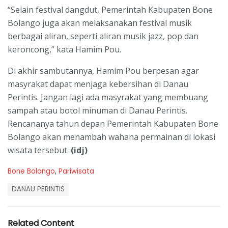
“Selain festival dangdut, Pemerintah Kabupaten Bone
Bolango juga akan melaksanakan festival musik
berbagai aliran, seperti aliran musik jazz, pop dan
keroncong,” kata Hamim Pou.
Di akhir sambutannya, Hamim Pou berpesan agar
masyrakat dapat menjaga kebersihan di Danau
Perintis. Jangan lagi ada masyrakat yang membuang
sampah atau botol minuman di Danau Perintis.
Rencananya tahun depan Pemerintah Kabupaten Bone
Bolango akan menambah wahana permainan di lokasi
wisata tersebut.
(idj)
C
Bone Bolango
,
Pariwisata
a
T
t
DANAU PERINTIS
a
e
g
g
s
o
Related Content
:
r