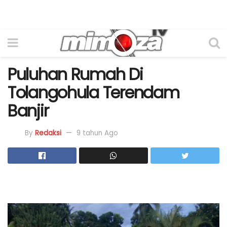
Puluhan Rumah Di
Tolangohula Terendam
Banjir
By
Redaksi
9 tahun Ago