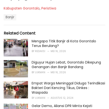
C
Kabupaten Gorontalo
,
Peristiwa
a
T
t
Banjir
a
e
g
g
s
o
Related Content
:
r
i
Mengapa Titik Banjir di Kota Gorontalo
e
Terus Berulang?
s
BY
REDAKSI
MEI 16, 2026
:
Diguyur Hujan Lebat, Gorontalo Dikepung
Genangan dan Banjir Bandang
BY
LUKMAN
MEI 16, 2026
Empat Warga Meninggal Diduga Terindikasi
Bakteri Dari Kencing Tikus, Dinkes :
Waspada
BY
LUKMAN
AGUSTUS 12, 2024
Gelar Demo, Aliansi DPR Minta Kejati