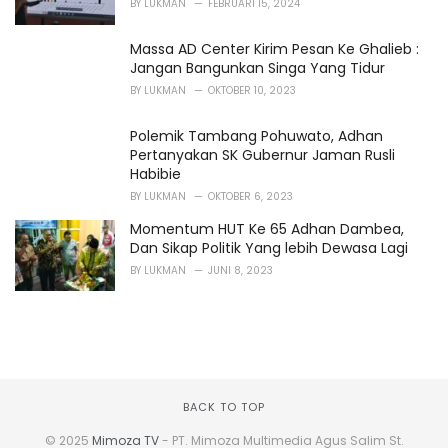
BY
LUKMAN
FEBRUARI 15, 2024
Massa AD Center Kirim Pesan Ke Ghalieb :
Jangan Bangunkan Singa Yang Tidur
BY
LUKMAN
OKTOBER 10, 2023
Polemik Tambang Pohuwato, Adhan
Pertanyakan SK Gubernur Jaman Rusli
Habibie
BY
LUKMAN
OKTOBER 6, 2023
Momentum HUT Ke 65 Adhan Dambea,
Dan Sikap Politik Yang lebih Dewasa Lagi
BY
LUKMAN
JUNI 8, 2023
BACK TO TOP
© 2025
Mimoza TV
- PT. Mimoza Multimedia Agus Salim St.