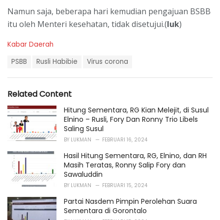
Namun saja, beberapa hari kemudian pengajuan BSBB
itu oleh Menteri kesehatan, tidak disetujui.(
luk
)
C
Kabar Daerah
a
T
t
PSBB
Rusli Habibie
Virus corona
a
e
g
g
s
o
Related Content
:
r
i
Hitung Sementara, RG Kian Melejit, di Susul
e
Elnino – Rusli, Fory Dan Ronny Trio Libels
s
Saling Susul
:
BY
LUKMAN
FEBRUARI 16, 2024
Hasil Hitung Sementara, RG, Elnino, dan RH
Masih Teratas, Ronny Salip Fory dan
Sawaluddin
BY
LUKMAN
FEBRUARI 15, 2024
Partai Nasdem Pimpin Perolehan Suara
Sementara di Gorontalo